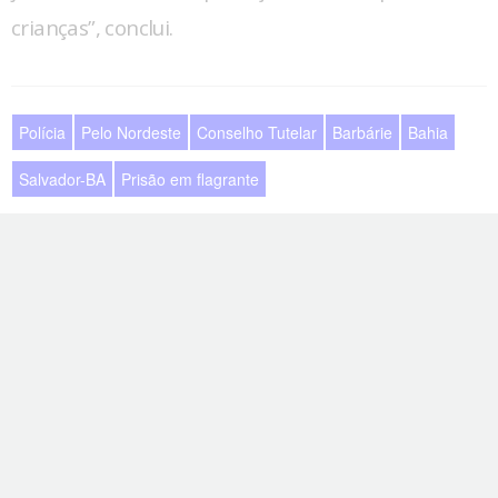
crianças”, conclui.
Polícia
Pelo Nordeste
Conselho Tutelar
Barbárie
Bahia
Salvador-BA
Prisão em flagrante