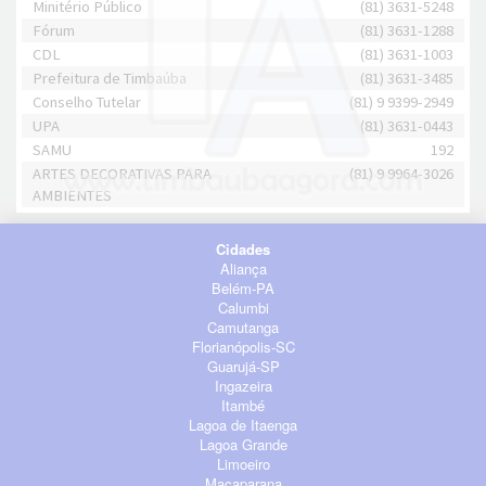
Minitério Público
(81) 3631-5248
Fórum
(81) 3631-1288
CDL
(81) 3631-1003
Prefeitura de Timbaúba
(81) 3631-3485
Conselho Tutelar
(81) 9 9399-2949
UPA
(81) 3631-0443
SAMU
192
ARTES DECORATIVAS PARA
(81) 9 9964-3026
AMBIENTES
Cidades
Aliança
Belém-PA
Calumbi
Camutanga
Florianópolis-SC
Guarujá-SP
Ingazeira
Itambé
Lagoa de Itaenga
Lagoa Grande
Limoeiro
Macaparana