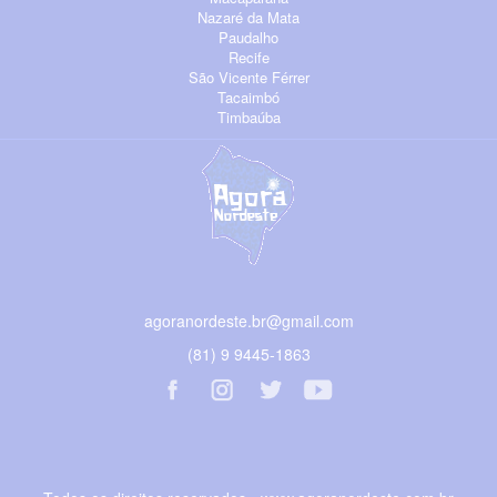
Nazaré da Mata
Paudalho
Recife
São Vicente Férrer
Tacaimbó
Timbaúba
agoranordeste.br@gmail.com
(81) 9 9445-1863