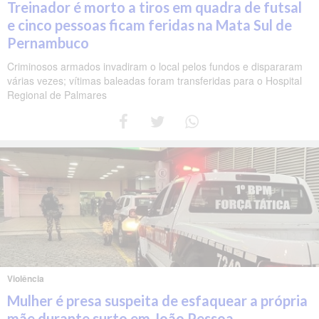
Treinador é morto a tiros em quadra de futsal
e cinco pessoas ficam feridas na Mata Sul de
Pernambuco
Criminosos armados invadiram o local pelos fundos e dispararam
várias vezes; vítimas baleadas foram transferidas para o Hospital
Regional de Palmares
Violência
Mulher é presa suspeita de esfaquear a própria
mãe durante surto em João Pessoa