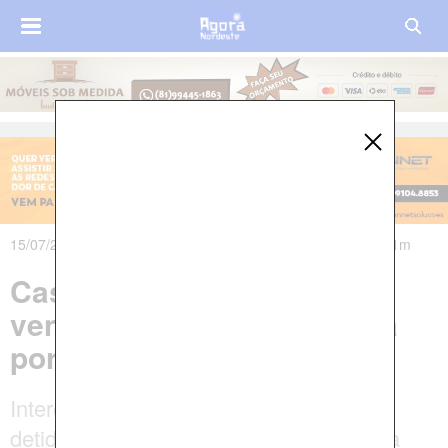
15/07/2021 às 22h10m - Atualizado em 16/07/2021 às 05h21m
Casal é preso por tentar
vender filha recém-nascida
por R$ 9 mil, em Salvador
Interessados na compra também foram
detidos. De acordo com a Polícia Civil, a