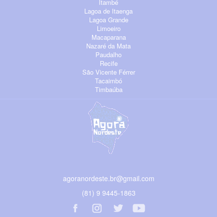
Itambé
Lagoa de Itaenga
Lagoa Grande
Limoeiro
Macaparana
Nazaré da Mata
Paudalho
Recife
São Vicente Férrer
Tacaimbó
Timbaúba
agoranordeste.br@gmail.com
(81) 9 9445-1863