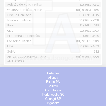
Pelotão de Polícia Militar
(81) 3631-5241
WhatsApp, Polícia Militar
(81) 9 9985-1855
Disque Denúncia
(81) 3719-4545
Minitério Público
(81) 3631-5248
Fórum
(81) 3631-1288
CDL
(81) 3631-1003
Prefeitura de Timbaúba
(81) 3631-3485
Conselho Tutelar
(81) 9 9399-2949
UPA
(81) 3631-0443
SAMU
192
ARTES DECORATIVAS PARA
(81) 9 9964-3026
AMBIENTES
Cidades
Aliança
Belém-PA
Calumbi
Camutanga
Florianópolis-SC
Guarujá-SP
Ingazeira