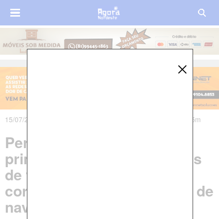
15/07/2021 às 04h31m - Atualizado em 15/07/2021 às 05h25m
Pernambuco detecta
primeiros casos importados
de variante Delta do
coronavírus em tripulantes de
navio atracado no Recife