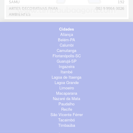
SAMU
192
ARTES DECORATIVAS PARA
(81) 9 9964-3026
AMBIENTES
Cidades
Aliança
Belém-PA
Calumbi
Camutanga
Florianópolis-SC
Guarujá-SP
Ingazeira
Itambé
Lagoa de Itaenga
Lagoa Grande
Limoeiro
Macaparana
Nazaré da Mata
Paudalho
Recife
São Vicente Férrer
Tacaimbó
Timbaúba