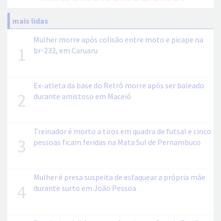
mais lidas
Mulher morre após colisão entre moto e picape na
1
br-232, em Caruaru
Ex-atleta da base do Retrô morre após ser baleado
2
durante amistoso em Maceió
Treinador é morto a tiros em quadra de futsal e cinco
3
pessoas ficam feridas na Mata Sul de Pernambuco
Mulher é presa suspeita de esfaquear a própria mãe
4
durante surto em João Pessoa