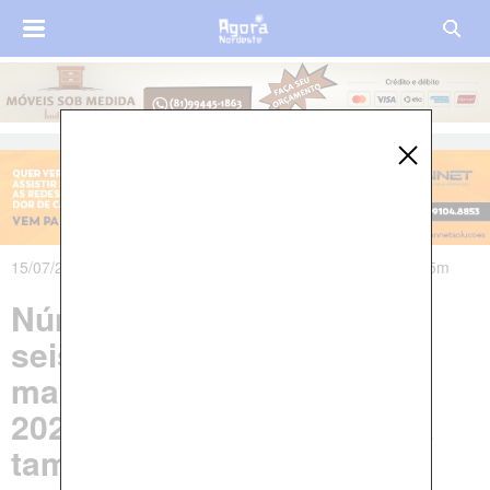
15/07/2025 às 07h40m - Atualizado em 15/07/2025 às 07h45m
Número de homicídios em
seis meses de 2025 já é
maior do que todo ano de
2024 em Timbaúba; confira
também a quantidade de