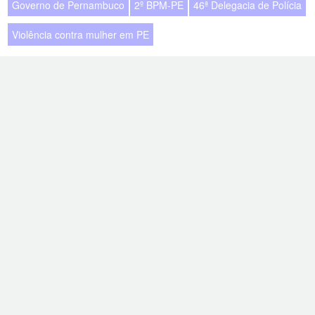
Governo de Pernambuco
2º BPM-PE
46ª Delegacia de Polícia
Violência contra mulher em PE