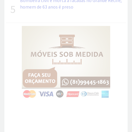
Bombeira civil é morta a facadas no Grande Recife;
5
homem de 63 anos é preso