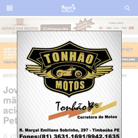
20/07/2025 às 14h01m - Atualizado em 23/07/2025 às 19h13m
Jovem de 20 anos morre e
mãe fica ferida em grave
acidente na BR-407, em
Petrolina
A vítima, identificada como Rayssa