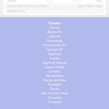
SAMU
192
ARTES DECORATIVAS PARA
(81) 9 9964-3026
AMBIENTES
Cidades
Aliança
Belém-PA
Calumbi
Camutanga
Florianópolis-SC
Guarujá-SP
Ingazeira
Itambé
Lagoa de Itaenga
Lagoa Grande
Limoeiro
Macaparana
Nazaré da Mata
Paudalho
Recife
São Vicente Férrer
Tacaimbó
Timbaúba