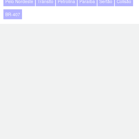
Pelo Nordeste
Trânsito
Petrolina
Paraíba
Sertão
Colisão
BR-407