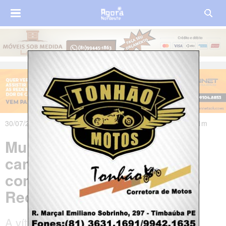
30/07/2021 às 07h07m - Atualizado em 30/07/2021 às 10h21m
Mulher é espancada com
cano de ferro durante
confusão na Zona Norte do
Recife
A vítima, de 41 anos, foi socorrida às