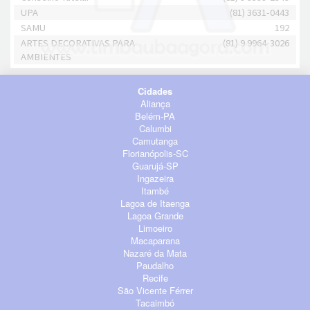
UPA
(81) 3631-0443
SAMU
192
ARTES DECORATIVAS PARA
(81) 9 9964-3026
AMBIENTES
Cidades
Aliança
Belém-PA
Calumbi
Camutanga
Florianópolis-SC
Guarujá-SP
Ingazeira
Itambé
Lagoa de Itaenga
Lagoa Grande
Limoeiro
Macaparana
Nazaré da Mata
Paudalho
Recife
São Vicente Férrer
Tacaimbó