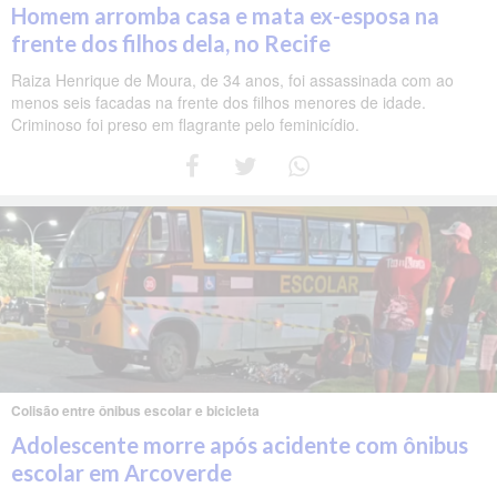
Homem arromba casa e mata ex-esposa na
frente dos filhos dela, no Recife
Raiza Henrique de Moura, de 34 anos, foi assassinada com ao
menos seis facadas na frente dos filhos menores de idade.
Criminoso foi preso em flagrante pelo feminicídio.
Colisão entre ônibus escolar e bicicleta
Adolescente morre após acidente com ônibus
escolar em Arcoverde