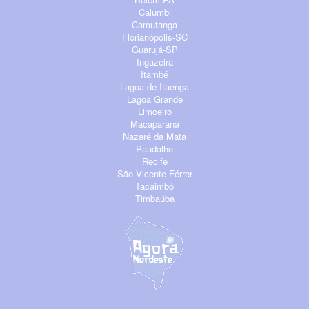
Calumbi
Camutanga
Florianópolis-SC
Guarujá-SP
Ingazeira
Itambé
Lagoa de Itaenga
Lagoa Grande
Limoeiro
Macaparana
Nazaré da Mata
Paudalho
Recife
São Vicente Férrer
Tacaimbó
Timbaúba