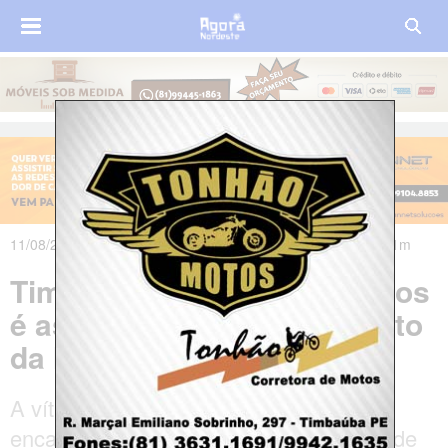
11/08/2017 às 19h28m - Atualizado em 11/08/2017 às 19h41m
Timbaúba: Mulher de 27 anos
é assassinada a tiros no Alto
da Independência
A vítima foi abordada por um homem
encapuzado e sofreu diversos disparos de