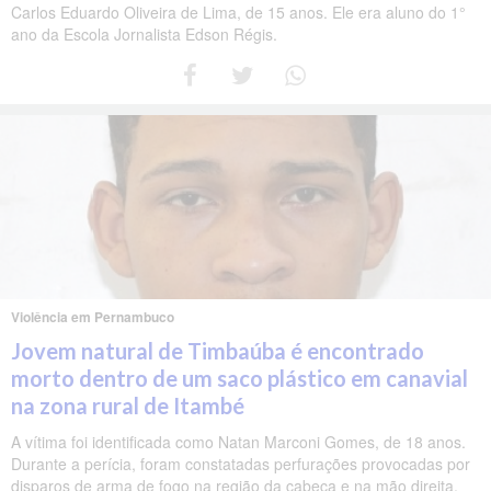
Carlos Eduardo Oliveira de Lima, de 15 anos. Ele era aluno do 1°
ano da Escola Jornalista Edson Régis.
Violência em Pernambuco
Jovem natural de Timbaúba é encontrado
morto dentro de um saco plástico em canavial
na zona rural de Itambé
A vítima foi identificada como Natan Marconi Gomes, de 18 anos.
Durante a perícia, foram constatadas perfurações provocadas por
disparos de arma de fogo na região da cabeça e na mão direita.