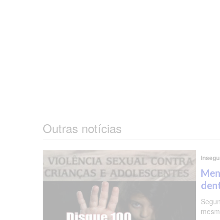
Outras notícias
Insegu
Meni
dent
Segun
mesma