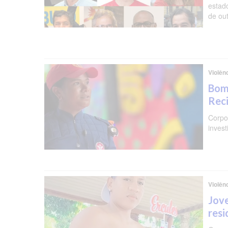
estad
de ou
Violên
Bomb
Reci
Corpo 
invest
Violên
Jove
resi