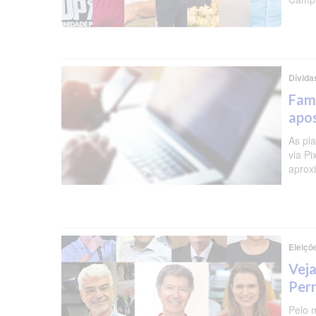
Dívida
Famí
apos
As pl
via P
aprox
Eleiçõ
Veja
Per
Pelo 