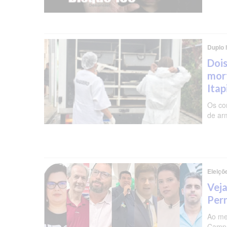
Duplo 
Dois
mor
Ita
Os co
de ar
Eleiçõ
Veja
Per
Ao me
Campa