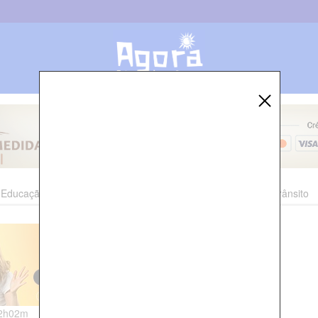
Educação
Esporte
Cultura
Polícia
Economia
Trânsito
22h02m