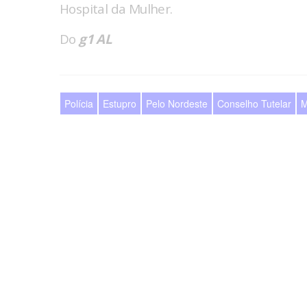
Hospital da Mulher.
Do
g1 AL
Polícia
Estupro
Pelo Nordeste
Conselho Tutelar
M