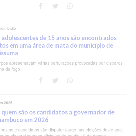
homicídio
 adolescentes de 15 anos são encontrados
tos em uma área de mata do município de
pissuma
rpos apresentavam várias perfurações provocadas por disparos
ma de fogo
es 2026
 quem são os candidatos a governador de
nambuco em 2026
nos sete candidatos vão disputar cargo nas eleições deste ano.
nha eleitoral começa oficialmente no dia 16 de agosto.