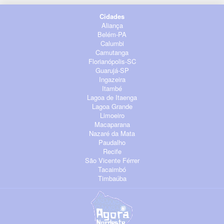
Cidades
Aliança
Belém-PA
Calumbi
Camutanga
Florianópolis-SC
Guarujá-SP
Ingazeira
Itambé
Lagoa de Itaenga
Lagoa Grande
Limoeiro
Macaparana
Nazaré da Mata
Paudalho
Recife
São Vicente Férrer
Tacaimbó
Timbaúba