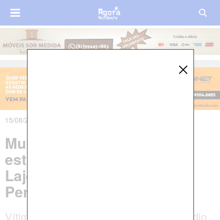
15/08/2023 às 07h46m
Mulher de 18 anos é
estuprada na cidade de
Lajedo, no Agreste de
Pernambuco
Vítima foi arrastada para um terreno baldio