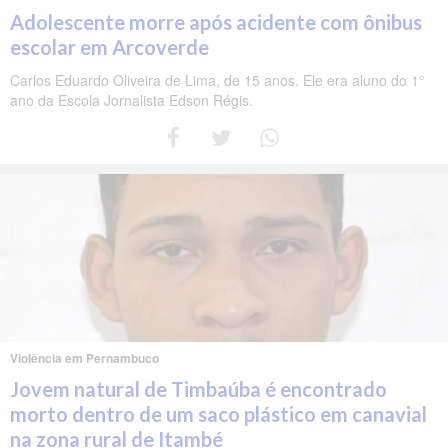
Adolescente morre após acidente com ônibus
escolar em Arcoverde
Carlos Eduardo Oliveira de Lima, de 15 anos. Ele era aluno do 1°
ano da Escola Jornalista Edson Régis.
Violência em Pernambuco
Jovem natural de Timbaúba é encontrado
morto dentro de um saco plástico em canavial
na zona rural de Itambé