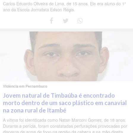
Carlos Eduardo Oliveira de Lima, de 15 anos. Ele era aluno do 1°
ano da Escola Jornalista Edson Régis.
Violência em Pernambuco
Jovem natural de Timbaúba é encontrado
morto dentro de um saco plástico em canavial
na zona rural de Itambé
A vítima foi identificada como Natan Marconi Gomes, de 18 anos.
Durante a perícia, foram constatadas perfurações provocadas por
disparos de arma de fogo na região da cabeça e na mão direita.