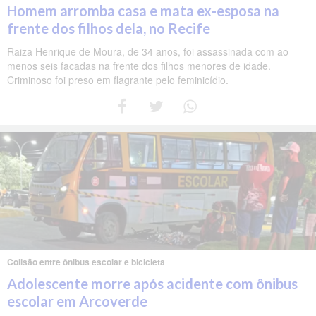
Homem arromba casa e mata ex-esposa na
frente dos filhos dela, no Recife
Raiza Henrique de Moura, de 34 anos, foi assassinada com ao
menos seis facadas na frente dos filhos menores de idade.
Criminoso foi preso em flagrante pelo feminicídio.
Colisão entre ônibus escolar e bicicleta
Adolescente morre após acidente com ônibus
escolar em Arcoverde