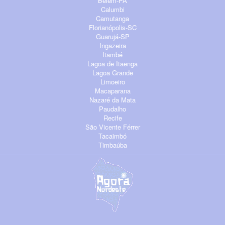
Belém-PA
Calumbi
Camutanga
Florianópolis-SC
Guarujá-SP
Ingazeira
Itambé
Lagoa de Itaenga
Lagoa Grande
Limoeiro
Macaparana
Nazaré da Mata
Paudalho
Recife
São Vicente Férrer
Tacaimbó
Timbaúba