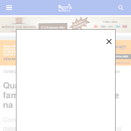
15/08/2023 às 18h58m - Atualizado em 15/08/2023 às 22h14m
Quatro pessoas da mesma
família morrem em acidente
na BR-222, no Maranhão
Com o impacto do acidente, veículo de
passeio pegou fogo e a carreta tombou no