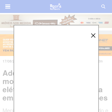
17/08/2023 às 22h05m - Atualizado em 18/08/2023 às 10h02m
Adolescente de 12 anos
morre vítima de choque
elétrico ao tentar pegar pipa
em Jaboatão dos Guararapes
Menino entrou em um imóvel abandonado e