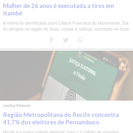
Mulher de 26 anos é executada a tiros em
Itambé
A vítima foi identificada como Liliane Francisca do Nascimento. Ela
foi atingida na região do tórax, costas e cabeça, morrendo no local.
Justiça Eleitoral
Região Metropolitana do Recife concentra
41,7% dos eleitores de Pernambuco
Recife é o maior colégio eleitoral, com 1,2 milhão de votantes;