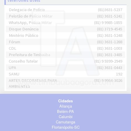
telefones úteis
Delegacia de Polícia
(81)3631-5237
Pelotão de Polícia Militar
(81) 3631-5241
WhatsApp, Polícia Militar
(81) 9 9985-1855
Disque Denúncia
(81) 3719-4545
Minitério Público
(81) 3631-5248
Fórum
(81) 3631-1288
CDL
(81) 3631-1003
Prefeitura de Timbaúba
(81) 3631-3485
Conselho Tutelar
(81) 9 9399-2949
UPA
(81) 3631-0443
SAMU
192
ARTES DECORATIVAS PARA
(81) 9 9964-3026
AMBIENTES
Cidades
Aliança
Belém-PA
Calumbi
Camutanga
Florianópolis-SC