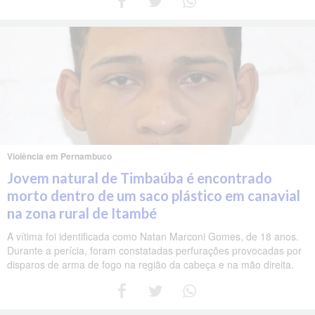
Violência em Pernambuco
Jovem natural de Timbaúba é encontrado
morto dentro de um saco plástico em canavial
na zona rural de Itambé
A vítima foi identificada como Natan Marconi Gomes, de 18 anos.
Durante a perícia, foram constatadas perfurações provocadas por
disparos de arma de fogo na região da cabeça e na mão direita.