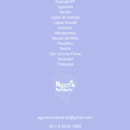
Guarujá-SP
Ingazeira
Itambé
Lagoa de Itaenga
Lagoa Grande
Limoeiro
Macaparana
Nazaré da Mata
Paudalho
Recife
São Vicente Férrer
Tacaimbó
Timbaúba
agoranordeste.br@gmail.com
(81) 9 9445-1863