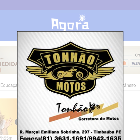
Educação
Esporte
Cultura
Polícia
Economia
Trânsito
07h55m