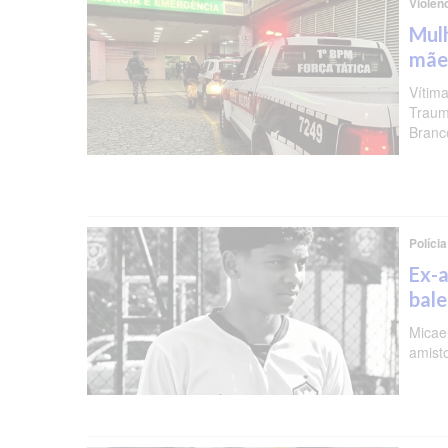
Violên
Mulh
mãe
Vítima
Traum
Branc
Polícia
Ex-a
bal
Micael
amist