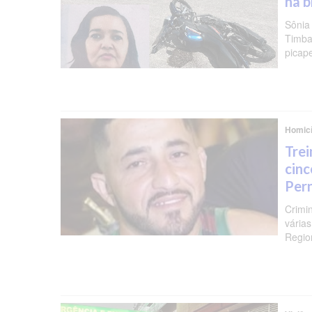
na b
Sônia
Timba
picap
Homicí
Trei
cinc
Per
Crimi
várias
Regio