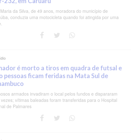
r-232, em Caruaru
 Maria da Silva, de 49 anos, moradora do município de
úba, conduzia uma motocicleta quando foi atingida por uma
e.
dio
nador é morto a tiros em quadra de futsal e
o pessoas ficam feridas na Mata Sul de
nambuco
nosos armados invadiram o local pelos fundos e dispararam
 vezes; vítimas baleadas foram transferidas para o Hospital
nal de Palmares