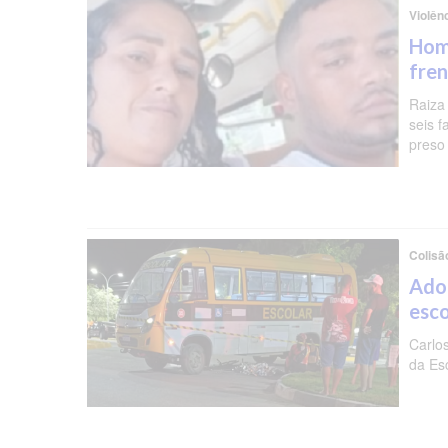
Violên
Hom
fren
Raiza
seis f
preso 
Colisã
Ado
esc
Carlo
da Es