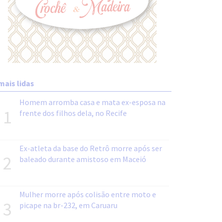
mais lidas
Homem arromba casa e mata ex-esposa na
1
frente dos filhos dela, no Recife
Ex-atleta da base do Retrô morre após ser
2
baleado durante amistoso em Maceió
Mulher morre após colisão entre moto e
3
picape na br-232, em Caruaru