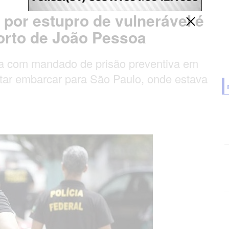
 por estupro de vulnerável é
porto de João Pessoa
ava com mandado de prisão preventiva em
ntar embarcar para São Paulo, onde estava