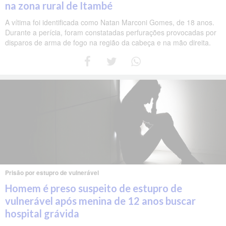
na zona rural de Itambé
A vítima foi identificada como Natan Marconi Gomes, de 18 anos.
Durante a perícia, foram constatadas perfurações provocadas por
disparos de arma de fogo na região da cabeça e na mão direita.
Prisão por estupro de vulnerável
Homem é preso suspeito de estupro de
vulnerável após menina de 12 anos buscar
hospital grávida