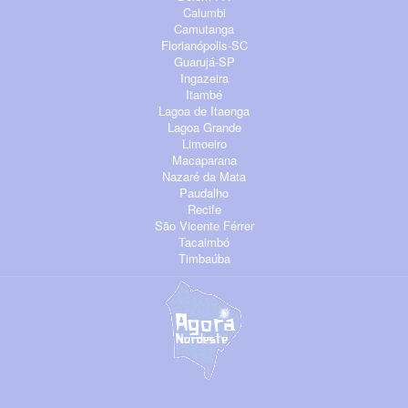
Calumbi
Camutanga
Florianópolis-SC
Guarujá-SP
Ingazeira
Itambé
Lagoa de Itaenga
Lagoa Grande
Limoeiro
Macaparana
Nazaré da Mata
Paudalho
Recife
São Vicente Férrer
Tacaimbó
Timbaúba