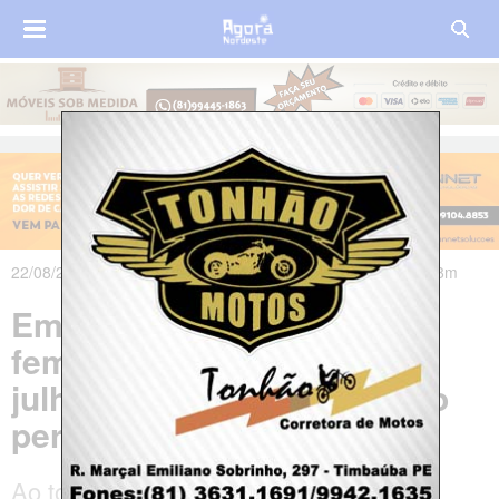
22/08/2023 às 14h24m - Atualizado em 22/08/2023 às 16h08m
Em Pernambuco, casos de
feminicídios cresceram em
julho em relação ao mesmo
período do ano passado
Ao todo, nove mulheres foram vítimas