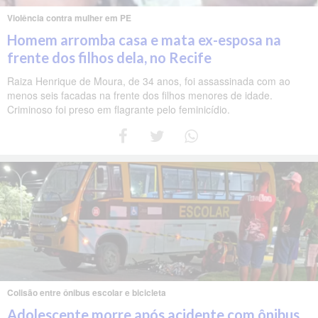
Violência contra mulher em PE
Homem arromba casa e mata ex-esposa na
frente dos filhos dela, no Recife
Raiza Henrique de Moura, de 34 anos, foi assassinada com ao
menos seis facadas na frente dos filhos menores de idade.
Criminoso foi preso em flagrante pelo feminicídio.
Colisão entre ônibus escolar e bicicleta
Adolescente morre após acidente com ônibus