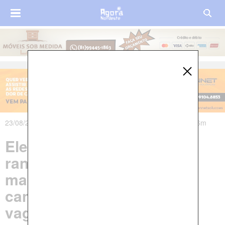
23/08/2024 às 16h12m - Atualizado em 23/08/2024 às 19h16m
Eleições 2024: Conheça o
ranking das cidades com
maior quantidade de
candidatos a vereador por
vaga em Pernambuco