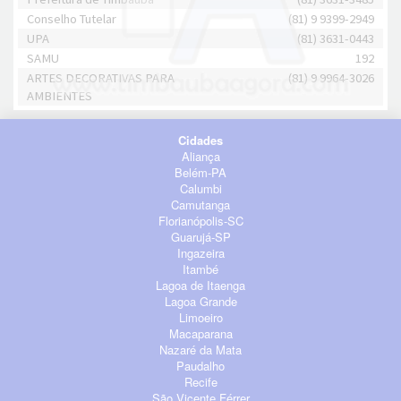
Conselho Tutelar
(81) 9 9399-2949
UPA
(81) 3631-0443
SAMU
192
ARTES DECORATIVAS PARA
(81) 9 9964-3026
AMBIENTES
Cidades
Aliança
Belém-PA
Calumbi
Camutanga
Florianópolis-SC
Guarujá-SP
Ingazeira
Itambé
Lagoa de Itaenga
Lagoa Grande
Limoeiro
Macaparana
Nazaré da Mata
Paudalho
Recife
São Vicente Férrer