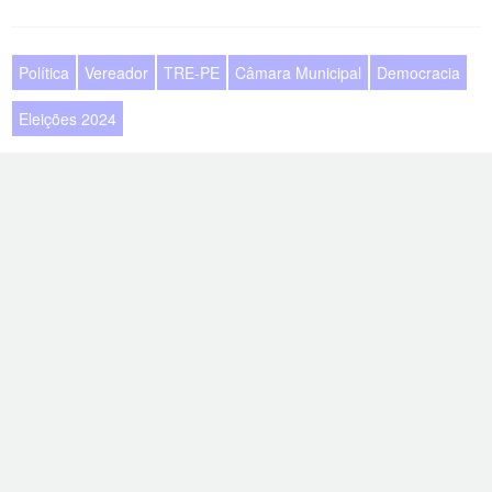
Política
Vereador
TRE-PE
Câmara Municipal
Democracia
Eleições 2024