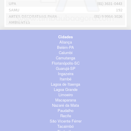
UPA
(81) 3631-0443
SAMU
192
ARTES DECORATIVAS PARA
(81) 9 9964-3026
AMBIENTES
Cidades
Aliança
Belém-PA
Calumbi
Camutanga
Florianópolis-SC
Guarujá-SP
Ingazeira
Itambé
Lagoa de Itaenga
Lagoa Grande
Limoeiro
Macaparana
Nazaré da Mata
Paudalho
Recife
São Vicente Férrer
Tacaimbó