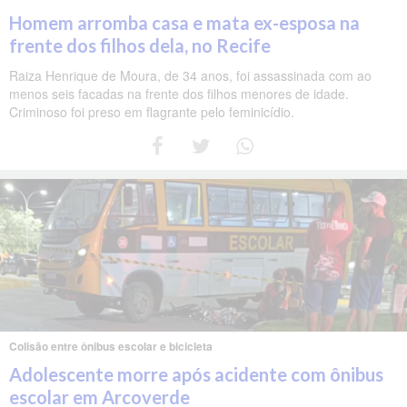
Homem arromba casa e mata ex-esposa na
frente dos filhos dela, no Recife
Raiza Henrique de Moura, de 34 anos, foi assassinada com ao
menos seis facadas na frente dos filhos menores de idade.
Criminoso foi preso em flagrante pelo feminicídio.
Colisão entre ônibus escolar e bicicleta
Adolescente morre após acidente com ônibus
escolar em Arcoverde