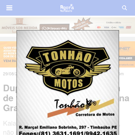
29/08/2023 às 20h40m - Atualizado em 29/08/2023 às 20h45m
Dupla é capturada suspeita
de torturar e matar mulher na
Grande Fortaleza
Kaianne Bezerra Lima Chaves, 35 anos,
não resistiu aos ferimentos causados