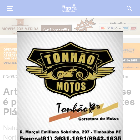
03/09/2021 às 20h00m - Atualizado em 04/09/2021 às 00h11m
Artista plástico timbaubense
é premiado no Salão de Artes
Plásticas de Ilhabela-SP
Natural de Timbaúba, na Zona da Mata
Norte de Pernambuco, Diego Martins