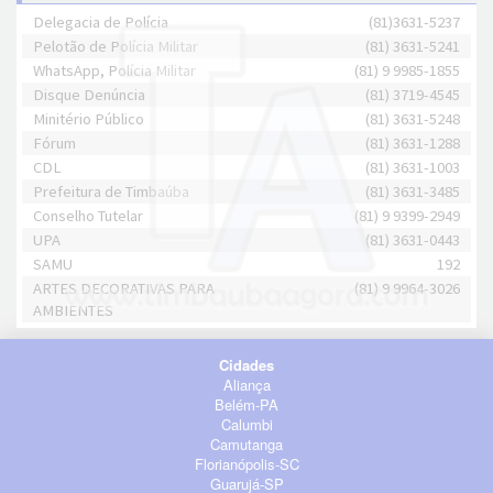
Delegacia de Polícia
(81)3631-5237
Pelotão de Polícia Militar
(81) 3631-5241
WhatsApp, Polícia Militar
(81) 9 9985-1855
Disque Denúncia
(81) 3719-4545
Minitério Público
(81) 3631-5248
Fórum
(81) 3631-1288
CDL
(81) 3631-1003
Prefeitura de Timbaúba
(81) 3631-3485
Conselho Tutelar
(81) 9 9399-2949
UPA
(81) 3631-0443
SAMU
192
ARTES DECORATIVAS PARA
(81) 9 9964-3026
AMBIENTES
Cidades
Aliança
Belém-PA
Calumbi
Camutanga
Florianópolis-SC
Guarujá-SP