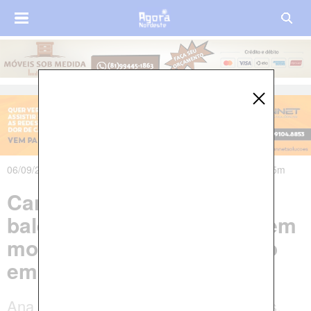
06/09/2021 às 21h05m - Atualizado em 07/09/2021 às 00h55m
Cantora morre após ser
baleada enquanto andava em
motocicleta com namorado
em Salvador
Ana Cláudia Nunes da Cruz, de 29 anos,