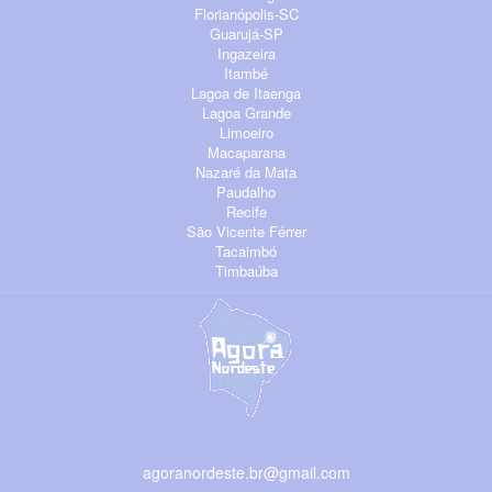
Florianópolis-SC
Guarujá-SP
Ingazeira
Itambé
Lagoa de Itaenga
Lagoa Grande
Limoeiro
Macaparana
Nazaré da Mata
Paudalho
Recife
São Vicente Férrer
Tacaimbó
Timbaúba
agoranordeste.br@gmail.com