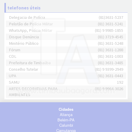
telefones úteis
Delegacia de Polícia
(81)3631-5237
Pelotão de Polícia Militar
(81) 3631-5241
WhatsApp, Polícia Militar
(81) 9 9985-1855
Disque Denúncia
(81) 3719-4545
Minitério Público
(81) 3631-5248
Fórum
(81) 3631-1288
CDL
(81) 3631-1003
Prefeitura de Timbaúba
(81) 3631-3485
Conselho Tutelar
(81) 9 9399-2949
UPA
(81) 3631-0443
SAMU
192
ARTES DECORATIVAS PARA
(81) 9 9964-3026
AMBIENTES
Cidades
Aliança
Belém-PA
Calumbi
Camutanga