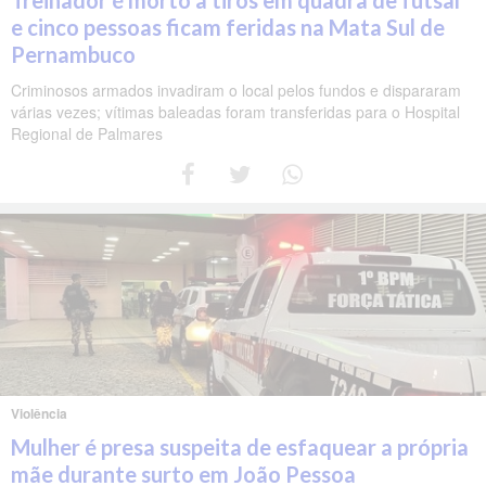
Treinador é morto a tiros em quadra de futsal
e cinco pessoas ficam feridas na Mata Sul de
Pernambuco
Criminosos armados invadiram o local pelos fundos e dispararam
várias vezes; vítimas baleadas foram transferidas para o Hospital
Regional de Palmares
Violência
Mulher é presa suspeita de esfaquear a própria
mãe durante surto em João Pessoa