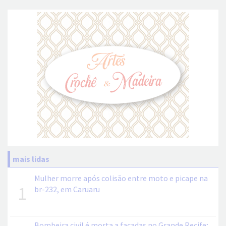
mais lidas
Mulher morre após colisão entre moto e picape na
1
br-232, em Caruaru
Bombeira civil é morta a facadas no Grande Recife;