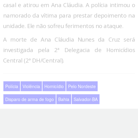
casal e atirou em Ana Cláudia. A polícia intimou o
namorado da vítima para prestar depoimento na
unidade. Ele não sofreu ferimentos no ataque.
A morte de Ana Cláudia Nunes da Cruz será
investigada pela 2ª Delegacia de Homicídios
Central (2ª DH/Central).
Polícia
Violência
Homicídio
Pelo Nordeste
Disparo de arma de fogo
Bahia
Salvador-BA