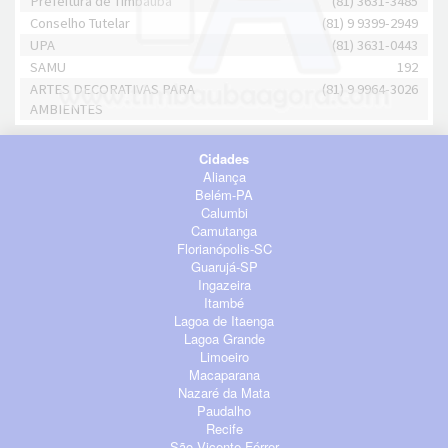
Prefeitura de Timbaúba
(81) 3631-3485
Conselho Tutelar
(81) 9 9399-2949
UPA
(81) 3631-0443
SAMU
192
ARTES DECORATIVAS PARA
(81) 9 9964-3026
AMBIENTES
Cidades
Aliança
Belém-PA
Calumbi
Camutanga
Florianópolis-SC
Guarujá-SP
Ingazeira
Itambé
Lagoa de Itaenga
Lagoa Grande
Limoeiro
Macaparana
Nazaré da Mata
Paudalho
Recife
São Vicente Férrer