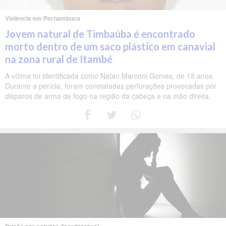
Violência em Pernambuco
Jovem natural de Timbaúba é encontrado
morto dentro de um saco plástico em canavial
na zona rural de Itambé
A vítima foi identificada como Natan Marconi Gomes, de 18 anos.
Durante a perícia, foram constatadas perfurações provocadas por
disparos de arma de fogo na região da cabeça e na mão direita.
Prisão por estupro de vulnerável