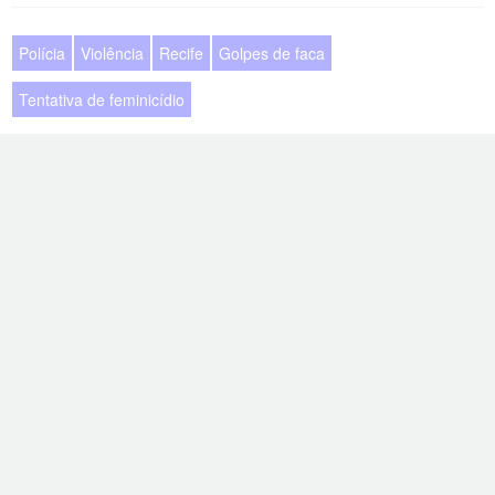
Polícia
Violência
Recife
Golpes de faca
Tentativa de feminicídio