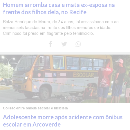
Homem arromba casa e mata ex-esposa na
frente dos filhos dela, no Recife
Raiza Henrique de Moura, de 34 anos, foi assassinada com ao
menos seis facadas na frente dos filhos menores de idade.
Criminoso foi preso em flagrante pelo feminicídio.
Colisão entre ônibus escolar e bicicleta
Adolescente morre após acidente com ônibus
escolar em Arcoverde