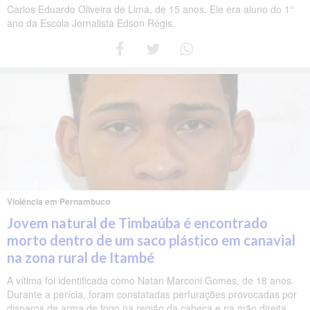
Carlos Eduardo Oliveira de Lima, de 15 anos. Ele era aluno do 1°
ano da Escola Jornalista Edson Régis.
Violência em Pernambuco
Jovem natural de Timbaúba é encontrado
morto dentro de um saco plástico em canavial
na zona rural de Itambé
A vítima foi identificada como Natan Marconi Gomes, de 18 anos.
Durante a perícia, foram constatadas perfurações provocadas por
disparos de arma de fogo na região da cabeça e na mão direita.