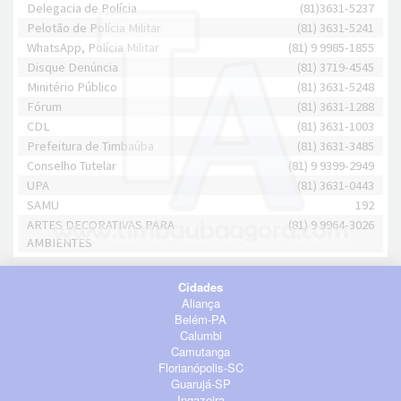
Delegacia de Polícia
(81)3631-5237
Pelotão de Polícia Militar
(81) 3631-5241
WhatsApp, Polícia Militar
(81) 9 9985-1855
Disque Denúncia
(81) 3719-4545
Minitério Público
(81) 3631-5248
Fórum
(81) 3631-1288
CDL
(81) 3631-1003
Prefeitura de Timbaúba
(81) 3631-3485
Conselho Tutelar
(81) 9 9399-2949
UPA
(81) 3631-0443
SAMU
192
ARTES DECORATIVAS PARA
(81) 9 9964-3026
AMBIENTES
Cidades
Aliança
Belém-PA
Calumbi
Camutanga
Florianópolis-SC
Guarujá-SP
Ingazeira