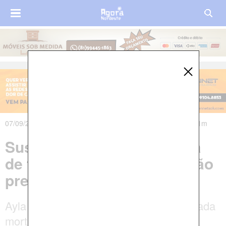
07/09/2021 às 21h16m - Atualizado em 07/09/2021 às 23h41m
Suspeitas de matar menina
de três anos em Caruaru são
presas na Paraíba
Ayla Lorena Ribeiro da Silva foi encontrada
morta dentro de casa com sinais de