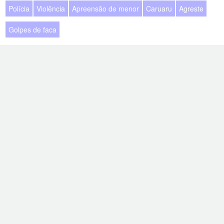
Polícia
Violência
Apreensão de menor
Caruaru
Agreste
Golpes de faca