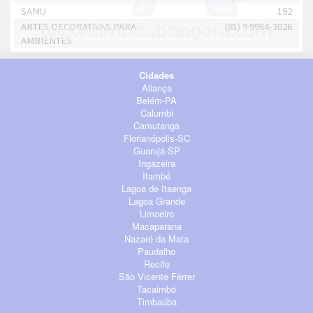
SAMU
192
ARTES DECORATIVAS PARA
(81) 9 9964-3026
AMBIENTES
Cidades
Aliança
Belém-PA
Calumbi
Camutanga
Florianópolis-SC
Guarujá-SP
Ingazeira
Itambé
Lagoa de Itaenga
Lagoa Grande
Limoeiro
Macaparana
Nazaré da Mata
Paudalho
Recife
São Vicente Férrer
Tacaimbó
Timbaúba