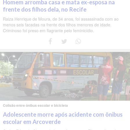
Homem arromba casa e mata ex-esposa na
frente dos filhos dela, no Recife
Raiza Henrique de Moura, de 34 anos, foi assassinada com ao
menos seis facadas na frente dos filhos menores de idade.
Criminoso foi preso em flagrante pelo feminicídio.
Colisão entre ônibus escolar e bicicleta
Adolescente morre após acidente com ônibus
escolar em Arcoverde