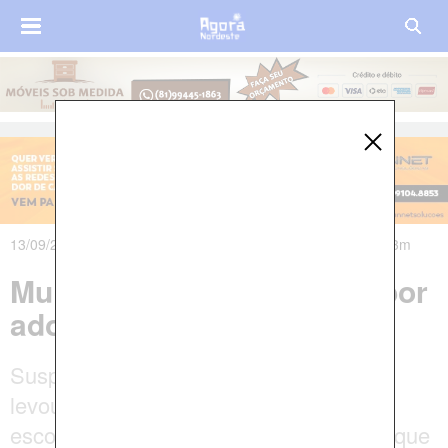
13/09/2021 às 03h35m - Atualizado em 13/09/2021 às 04h03m
Mulher é morta a facadas por
adolescente em Caruaru
Suspeito de 14 anos confessou crime e
levou policias até o local onde havia
escondido a faca. Policia Civil informou que