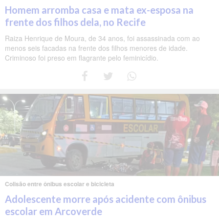
Homem arromba casa e mata ex-esposa na
frente dos filhos dela, no Recife
Raiza Henrique de Moura, de 34 anos, foi assassinada com ao
menos seis facadas na frente dos filhos menores de idade.
Criminoso foi preso em flagrante pelo feminicídio.
Colisão entre ônibus escolar e bicicleta
Adolescente morre após acidente com ônibus
escolar em Arcoverde