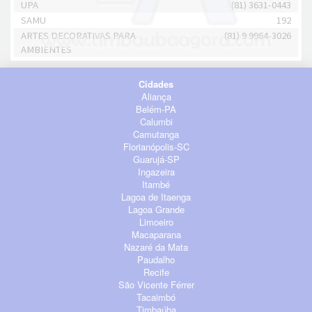
UPA
(81) 3631-0443
SAMU
192
ARTES DECORATIVAS PARA
(81) 9 9964-3026
AMBIENTES
Cidades
Aliança
Belém-PA
Calumbi
Camutanga
Florianópolis-SC
Guarujá-SP
Ingazeira
Itambé
Lagoa de Itaenga
Lagoa Grande
Limoeiro
Macaparana
Nazaré da Mata
Paudalho
Recife
São Vicente Férrer
Tacaimbó
Timbaúba