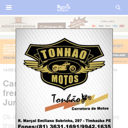
14/09/2021 às 21h49m - Atualizado em 14/09/2021 às 23h07m
Casal é morto a tiros na
frente de casa em
Juripiranga, na Paraíba
Os dois jovens foram atingidos com vários
tiros, não resistiram aos ferimentos e