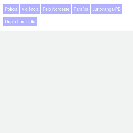
Polícia
Violência
Pelo Nordeste
Paraíba
Juripiranga-PB
Duplo homicídio