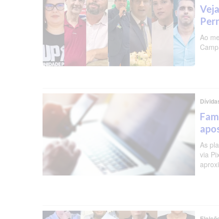
Veja
Per
Ao me
Campa
Dívida
Famí
apos
As pl
via P
aprox
Eleiçõ