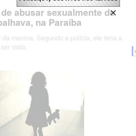
 de abusar sexualmente de
balhava, na Paraíba
 da menina. Segundo a polícia, ele teria a
ser visto.