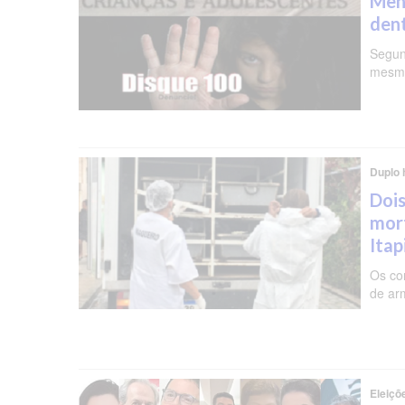
Meni
dent
Segun
mesma
Duplo 
Dois
mor
Ita
Os co
de ar
Eleiçõ