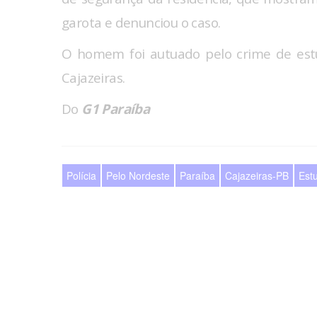
garota e denunciou o caso.
O homem foi autuado pelo crime de estu
Cajazeiras.
Do
G1 Paraíba
Polícia
Pelo Nordeste
Paraíba
Cajazeiras-PB
Est