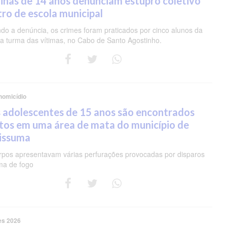
nas de 14 anos denunciam estupro coletivo
ro de escola municipal
do a denúncia, os crimes foram praticados por cinco alunos da
 turma das vítimas, no Cabo de Santo Agostinho.
homicídio
 adolescentes de 15 anos são encontrados
tos em uma área de mata do município de
pissuma
rpos apresentavam várias perfurações provocadas por disparos
ma de fogo
es 2026