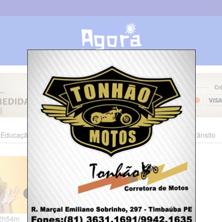
Educação
Esporte
Cultura
Polícia
Economia
Trânsito
22h54m