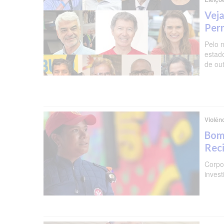
Veja
Per
Pelo 
estad
de ou
Violên
Bomb
Reci
Corpo 
invest