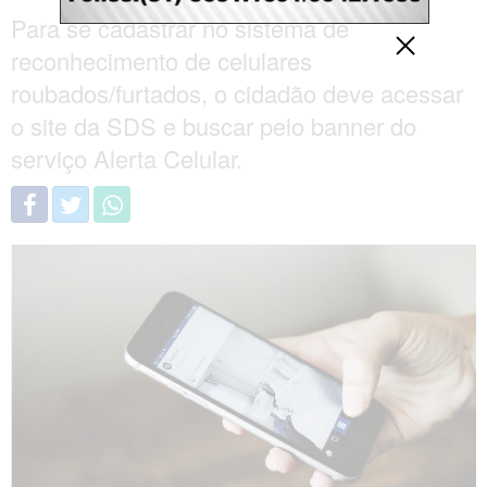
Para se cadastrar no sistema de
reconhecimento de celulares
roubados/furtados, o cidadão deve acessar
o site da SDS e buscar pelo banner do
serviço Alerta Celular.