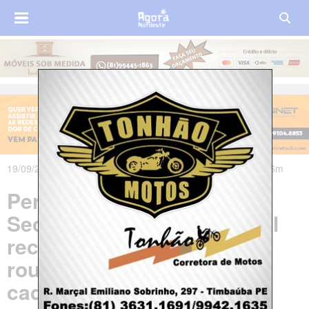
19/09/2017 às 17h50m - Atualizado em 20/09/2017 às 09h06m
Pernambuco: Serviço da
Secretaria de Defesa Social
recupera 35 celulares
roubados; saiba como se
cadastrar