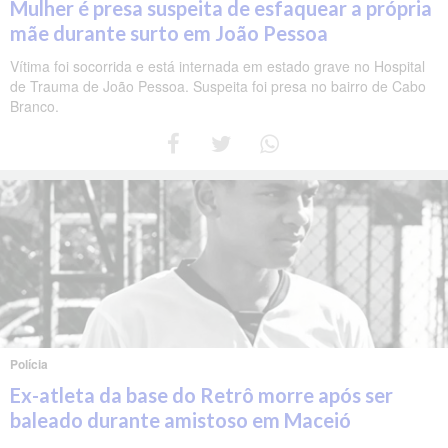
Mulher é presa suspeita de esfaquear a própria
mãe durante surto em João Pessoa
Vítima foi socorrida e está internada em estado grave no Hospital
de Trauma de João Pessoa. Suspeita foi presa no bairro de Cabo
Branco.
Polícia
Ex-atleta da base do Retrô morre após ser
baleado durante amistoso em Maceió