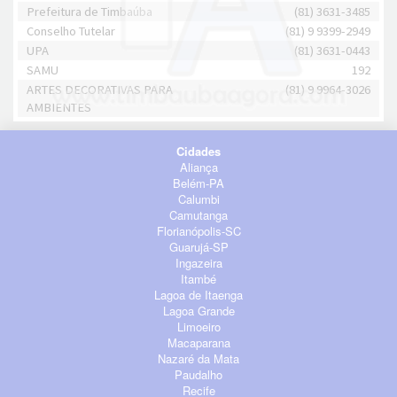
Prefeitura de Timbaúba
(81) 3631-3485
Conselho Tutelar
(81) 9 9399-2949
UPA
(81) 3631-0443
SAMU
192
ARTES DECORATIVAS PARA
(81) 9 9964-3026
AMBIENTES
Cidades
Aliança
Belém-PA
Calumbi
Camutanga
Florianópolis-SC
Guarujá-SP
Ingazeira
Itambé
Lagoa de Itaenga
Lagoa Grande
Limoeiro
Macaparana
Nazaré da Mata
Paudalho
Recife