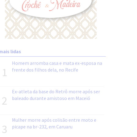
mais lidas
Homem arromba casa e mata ex-esposa na
1
frente dos filhos dela, no Recife
Ex-atleta da base do Retrô morre após ser
2
baleado durante amistoso em Maceió
Mulher morre após colisão entre moto e
3
picape na br-232, em Caruaru