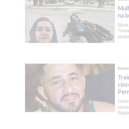
Mulh
na b
Sônia
Timba
picap
Homicí
Trei
cinc
Per
Crimi
várias
Regio