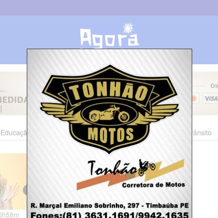
Educação
Esporte
Cultura
Polícia
Economia
Trânsito
10h58m