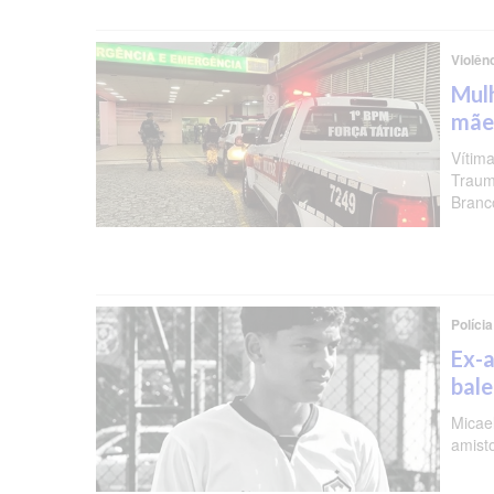
Violên
Mulh
mãe
Vítima
Traum
Branc
Polícia
Ex-a
bal
Micael
amist