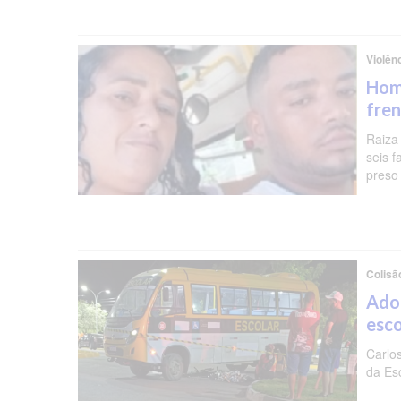
Violên
Hom
fren
Raiza
seis f
preso 
Colisã
Ado
esc
Carlo
da Es