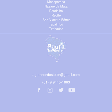
Macaparana
Nazaré da Mata
Paudalho
Recife
São Vicente Férrer
Tacaimbó
Timbaúba
agoranordeste.br@gmail.com
(81) 9 9445-1863