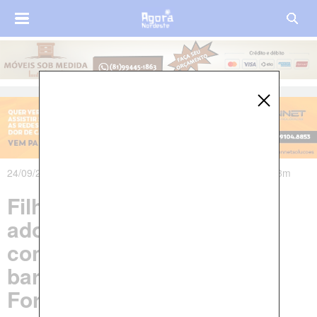
24/09/2021 às 19h48m - Atualizado em 25/09/2021 às 01h43m
Filha de defensor público,
adolescente negra é
confundida com pedinte e
barrada em shopping de
Fortaleza