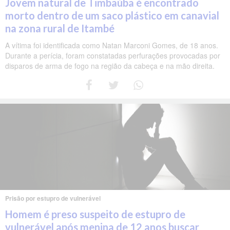
Jovem natural de Timbaúba é encontrado
morto dentro de um saco plástico em canavial
na zona rural de Itambé
A vítima foi identificada como Natan Marconi Gomes, de 18 anos.
Durante a perícia, foram constatadas perfurações provocadas por
disparos de arma de fogo na região da cabeça e na mão direita.
Prisão por estupro de vulnerável
Homem é preso suspeito de estupro de
vulnerável após menina de 12 anos buscar