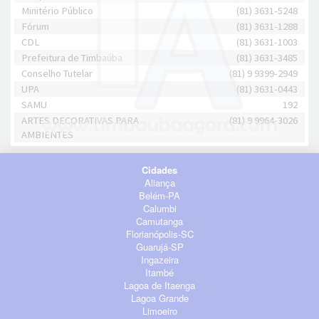
Minitério Público
(81) 3631-5248
Fórum
(81) 3631-1288
CDL
(81) 3631-1003
Prefeitura de Timbaúba
(81) 3631-3485
Conselho Tutelar
(81) 9 9399-2949
UPA
(81) 3631-0443
SAMU
192
ARTES DECORATIVAS PARA
(81) 9 9964-3026
AMBIENTES
Cidades
Aliança
Belém-PA
Calumbi
Camutanga
Florianópolis-SC
Guarujá-SP
Ingazeira
Itambé
Lagoa de Itaenga
Lagoa Grande
Limoeiro