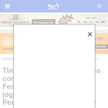
26/09/2022 às 12h20m - Atualizado em 27/09/2022 às 02h36m
Timbaúba Futebol Clube não
comparece a estádio em
Ferreiros e perde segundo
jogo seguido por W.O. no
Pernambucano da Série A2