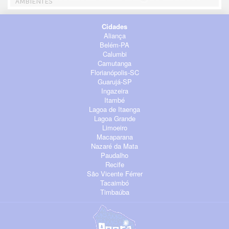
AMBIENTES
Cidades
Aliança
Belém-PA
Calumbi
Camutanga
Florianópolis-SC
Guarujá-SP
Ingazeira
Itambé
Lagoa de Itaenga
Lagoa Grande
Limoeiro
Macaparana
Nazaré da Mata
Paudalho
Recife
São Vicente Férrer
Tacaimbó
Timbaúba