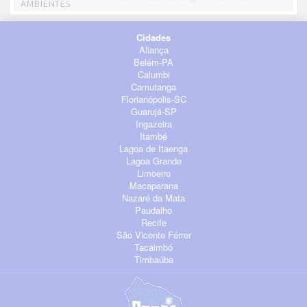
AMBIENTES
Cidades
Aliança
Belém-PA
Calumbi
Camutanga
Florianópolis-SC
Guarujá-SP
Ingazeira
Itambé
Lagoa de Itaenga
Lagoa Grande
Limoeiro
Macaparana
Nazaré da Mata
Paudalho
Recife
São Vicente Férrer
Tacaimbó
Timbaúba