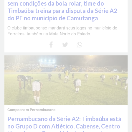
sem condições da bola rolar, time do
Timbaúba treina para disputa da Série A2
do PE no município de Camutanga
O clube timbaubense mandará seus jogos no município de
Ferreiros, também na Mata Norte do Estado.
Campeonato Pernambucano
Pernambucano da Série A2: Timbaúba está
no Grupo D com Atlético, Cabense, Centro