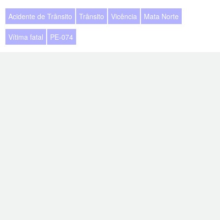
Acidente de Trânsito
Trânsito
Vicência
Mata Norte
Vítima fatal
PE-074