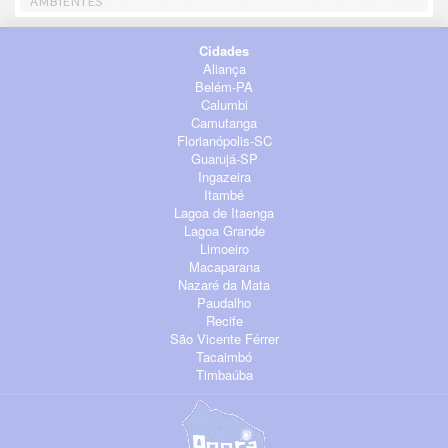
AMBIENTES
Cidades
Aliança
Belém-PA
Calumbi
Camutanga
Florianópolis-SC
Guarujá-SP
Ingazeira
Itambé
Lagoa de Itaenga
Lagoa Grande
Limoeiro
Macaparana
Nazaré da Mata
Paudalho
Recife
São Vicente Férrer
Tacaimbó
Timbaúba