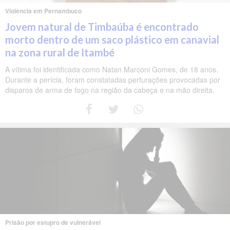
Violência em Pernambuco
Jovem natural de Timbaúba é encontrado
morto dentro de um saco plástico em canavial
na zona rural de Itambé
A vítima foi identificada como Natan Marconi Gomes, de 18 anos.
Durante a perícia, foram constatadas perfurações provocadas por
disparos de arma de fogo na região da cabeça e na mão direita.
Prisão por estupro de vulnerável