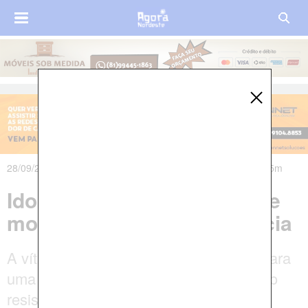
28/09/2021 às 13h30m - Atualizado em 28/09/2021 às 14h45m
Idoso morre em acidente de
moto na PE-074, em Vicência
A vítima ainda chegou a ser socorrida para
uma unidade médica do Recife, mas não
resistiu aos ferimentos e morreu.