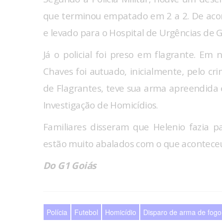
que terminou empatado em 2 a 2. De acor
e levado para o Hospital de Urgências de 
Já o policial foi preso em flagrante. Em n
Chaves foi autuado, inicialmente, pelo cri
de Flagrantes, teve sua arma apreendida
Investigação de Homicídios.
Familiares disseram que Helenio fazia 
estão muito abalados com o que acontece
Do
G1 Goiás
Polícia
Futebol
Homicídio
Disparo de arma de fogo