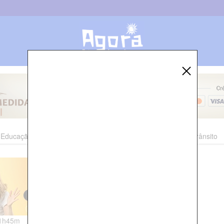
Educação
Esporte
Cultura
Polícia
Economia
Trânsito
21h45m