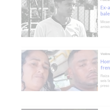
Ex-a
bal
Micael
amist
Violên
Hom
fren
Raiza
seis f
preso 