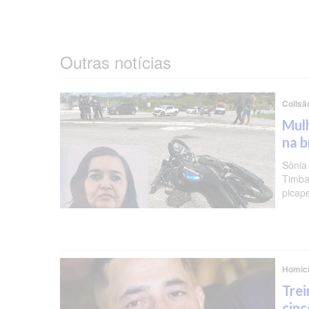
Outras notícias
Colisã
Mulh
na b
Sônia
Timba
picap
Homicí
Trei
cinc