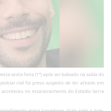
sta sexta-feira (1°) após ser baleado na saída do
licial civil foi preso suspeito de ter atirado em
e aconteceu no estacionamento do Estádio Serra
ntendimento entre torcedores rivais após o jogo,