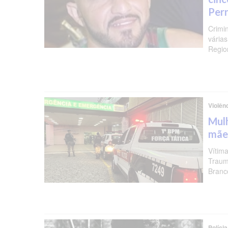
Per
Crimi
várias
Regio
Violên
Mulh
mãe
Vítima
Traum
Branc
Polícia