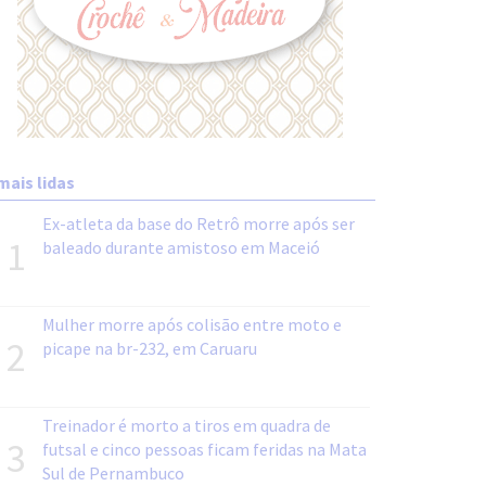
mais lidas
Ex-atleta da base do Retrô morre após ser
1
baleado durante amistoso em Maceió
Mulher morre após colisão entre moto e
2
picape na br-232, em Caruaru
Treinador é morto a tiros em quadra de
3
futsal e cinco pessoas ficam feridas na Mata
Sul de Pernambuco