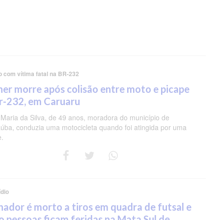
o com vítima fatal na BR-232
er morre após colisão entre moto e picape
r-232, em Caruaru
 Maria da Silva, de 49 anos, moradora do município de
úba, conduzia uma motocicleta quando foi atingida por uma
e.
dio
nador é morto a tiros em quadra de futsal e
o pessoas ficam feridas na Mata Sul de