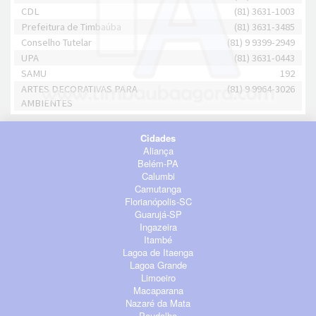
CDL
(81) 3631-1003
Prefeitura de Timbaúba
(81) 3631-3485
Conselho Tutelar
(81) 9 9399-2949
UPA
(81) 3631-0443
SAMU
192
ARTES DECORATIVAS PARA
(81) 9 9964-3026
AMBIENTES
Cidades
Aliança
Belém-PA
Calumbi
Camutanga
Florianópolis-SC
Guarujá-SP
Ingazeira
Itambé
Lagoa de Itaenga
Lagoa Grande
Limoeiro
Macaparana
Nazaré da Mata
Paudalho