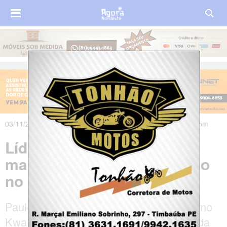
03/11/2019 às 13h49m - Atualizado em 04/11/2019 às 09h35m
Líder indígena é morto por
madeireiros durante conflito
no Maranhão
Paulo Guajajara, também conhecido como
Kwahu Tenetehar, é um dos Guardiões da