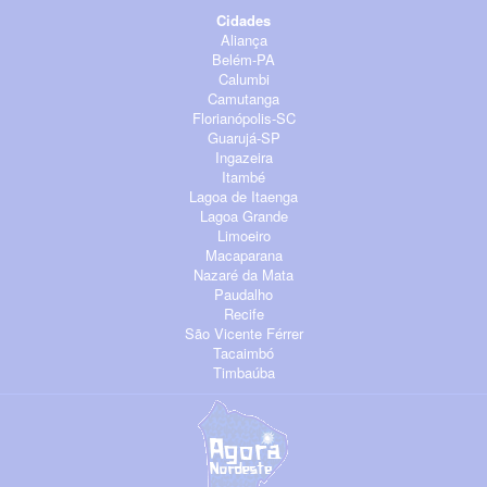
Cidades
Aliança
Belém-PA
Calumbi
Camutanga
Florianópolis-SC
Guarujá-SP
Ingazeira
Itambé
Lagoa de Itaenga
Lagoa Grande
Limoeiro
Macaparana
Nazaré da Mata
Paudalho
Recife
São Vicente Férrer
Tacaimbó
Timbaúba