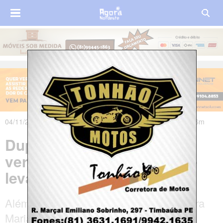
04/11/2019 às 20h08m - Atualizado em 04/11/2019 às 22h26m
Dupla invade casa de
vereadora de Bayeux, PB e
leva R$ 6 mil
Além de dinheiro, familiares da vereadora
Maria das Neves Gomes (PSD) tiveram