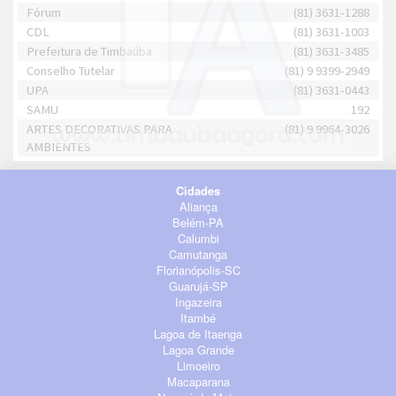
Fórum
(81) 3631-1288
CDL
(81) 3631-1003
Prefeitura de Timbaúba
(81) 3631-3485
Conselho Tutelar
(81) 9 9399-2949
UPA
(81) 3631-0443
SAMU
192
ARTES DECORATIVAS PARA
(81) 9 9964-3026
AMBIENTES
Cidades
Aliança
Belém-PA
Calumbi
Camutanga
Florianópolis-SC
Guarujá-SP
Ingazeira
Itambé
Lagoa de Itaenga
Lagoa Grande
Limoeiro
Macaparana