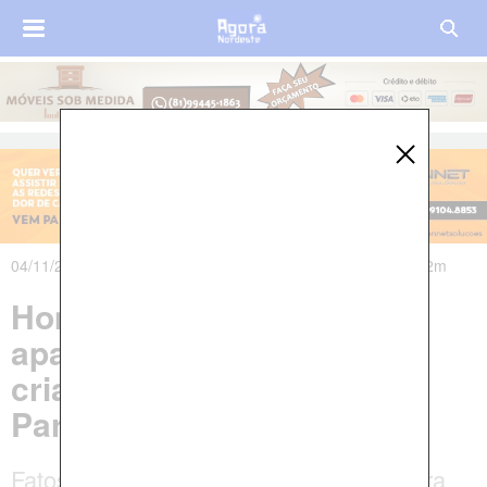
04/11/2019 às 20h12m - Atualizado em 04/11/2019 às 23h12m
Homem é condenado por
apalpar partes íntimas de
criança de oito anos na
Paraíba
Fatos vieram à tona durante uma palestra