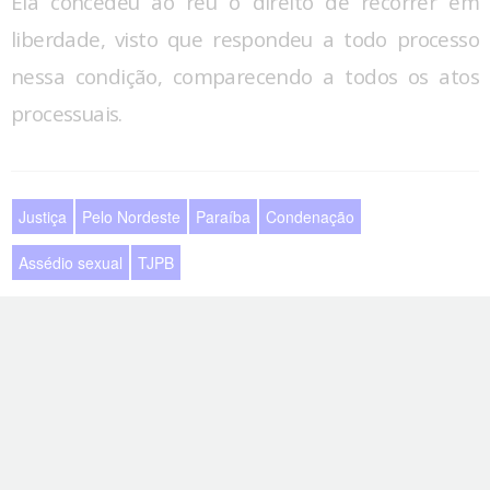
Ela concedeu ao réu o direito de recorrer em
liberdade, visto que respondeu a todo processo
nessa condição, comparecendo a todos os atos
processuais.
Justiça
Pelo Nordeste
Paraíba
Condenação
Assédio sexual
TJPB