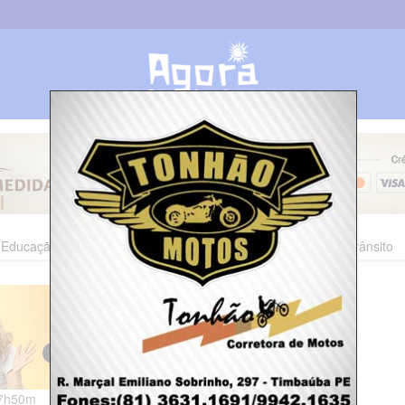
Educação
Esporte
Cultura
Polícia
Economia
Trânsito
17h50m