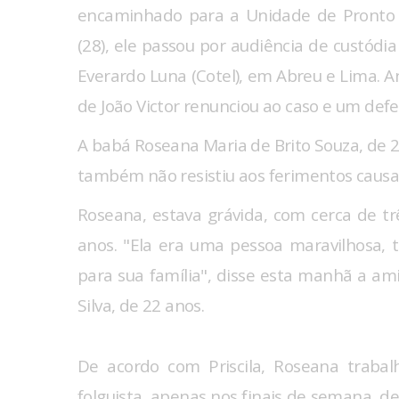
encaminhado para a Unidade de Pronto 
(28), ele passou por audiência de custódi
Everardo Luna (Cotel), em Abreu e Lima.
de João Victor renunciou ao caso e um def
A babá Roseana Maria de Brito Souza, de 2
também não resistiu aos ferimentos causa
Roseana, estava grávida, com cerca de tr
anos. "Ela era uma pessoa maravilhosa, t
para sua família", disse esta manhã a ami
Silva, de 22 anos.
De acordo com Priscila, Roseana traba
folguista, apenas nos finais de semana, 