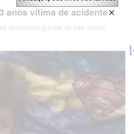
3 anos vítima de acidente
ma aliancense grávida de três meses