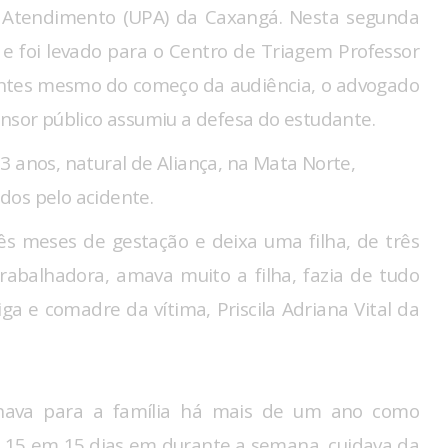
Atendimento (UPA) da Caxangá. Nesta segunda
a e foi levado para o Centro de Triagem Professor
 Antes mesmo do começo da audiência, o advogado
ensor público assumiu a defesa do estudante.
3 anos, natural de Aliança, na Mata Norte,
dos pelo acidente.
ês meses de gestação e deixa uma filha, de três
rabalhadora, amava muito a filha, fazia de tudo
ga e comadre da vítima, Priscila Adriana Vital da
lhava para a família há mais de um ano como
de 15 em 15 dias em durante a semana, cuidava da