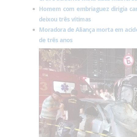
Homem com embriaguez dirigia car
deixou três vítimas
Moradora de Aliança morta em acide
de três anos