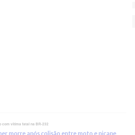
o com vítima fatal na BR-232
er morre após colisão entre moto e picape