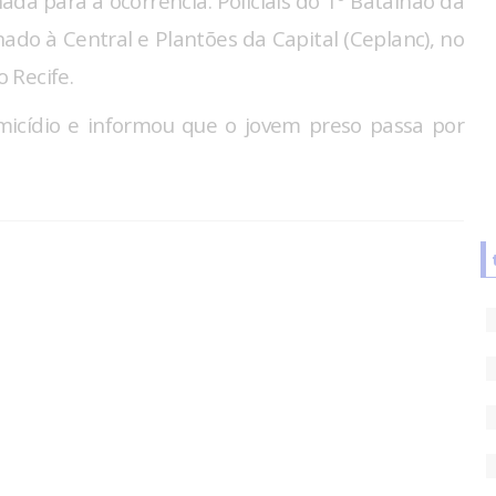
onada para a ocorrência. Policiais do 1º Batalhão da
o à Central e Plantões da Capital (Ceplanc), no
 Recife.
homicídio e informou que o jovem preso passa por