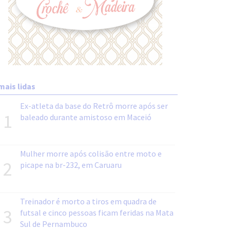
mais lidas
Ex-atleta da base do Retrô morre após ser
1
baleado durante amistoso em Maceió
Mulher morre após colisão entre moto e
2
picape na br-232, em Caruaru
Treinador é morto a tiros em quadra de
3
futsal e cinco pessoas ficam feridas na Mata
Sul de Pernambuco