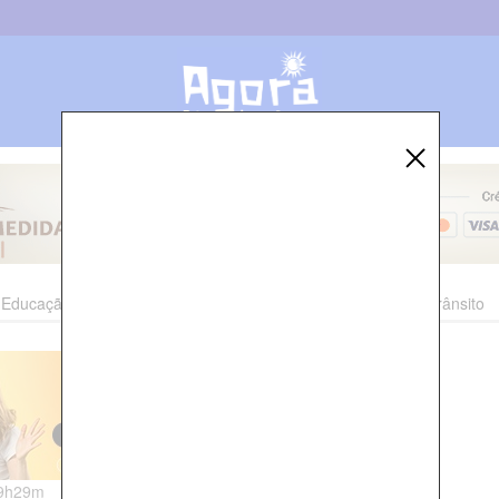
Educação
Esporte
Cultura
Polícia
Economia
Trânsito
09h29m