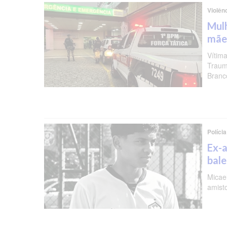
Violên
Mulh
mãe
Vítima
Traum
Branc
Polícia
Ex-a
bal
Micael
amist