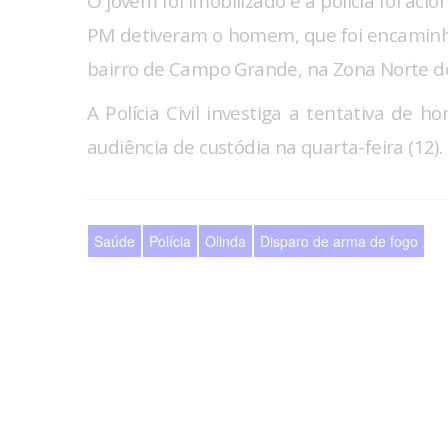
O jovem foi imobilizado e a polícia foi aci
PM detiveram o homem, que foi encaminhad
bairro de Campo Grande, na Zona Norte do
A Polícia Civil investiga a tentativa de 
audiência de custódia na quarta-feira (12).
Saúde
Polícia
Olinda
Disparo de arma de fogo