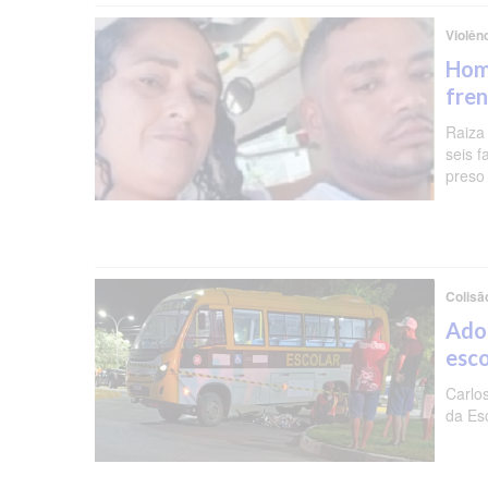
Violên
Hom
fren
Raiza
seis f
preso 
Colisã
Ado
esc
Carlo
da Es