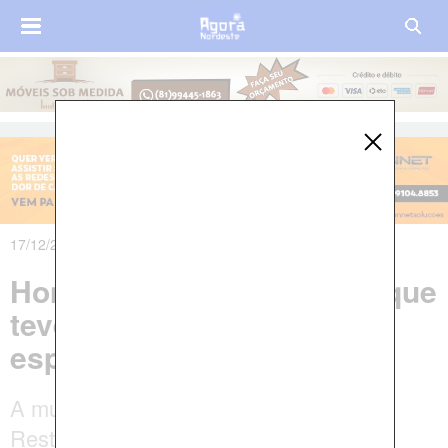
17/12/2018 às 12h06m
Homem esfaqueia mulher que
teve relacionamento com
esposa dele
A mulher foi levada para o Hospital da
Restauração, no bairro do Derby, área