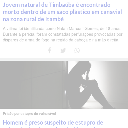
Jovem natural de Timbaúba é encontrado
morto dentro de um saco plástico em canavial
na zona rural de Itambé
A vítima foi identificada como Natan Marconi Gomes, de 18 anos.
Durante a perícia, foram constatadas perfurações provocadas por
disparos de arma de fogo na região da cabeça e na mão direita.
Prisão por estupro de vulnerável
Homem é preso suspeito de estupro de