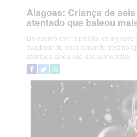
Alagoas: Criança de sei
atentado que baleou mais
De acordo com a polícia, os algozes 
evadindo do local tomando destino i
atentado ainda são desconhecidas.