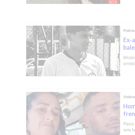
Polícia
Ex-a
bal
Micael
amist
Violên
Hom
fren
Raiza
seis f