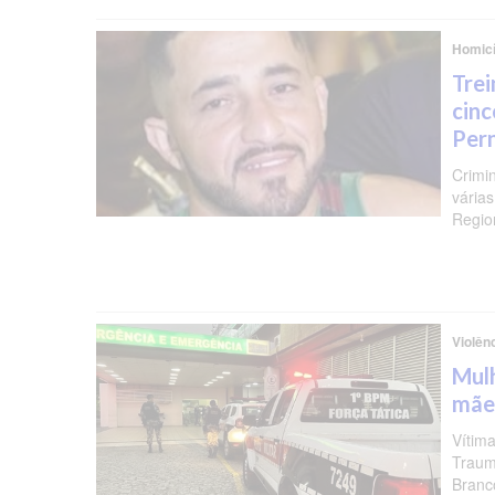
Homicí
Trei
cinc
Per
Crimi
várias
Regio
Violên
Mulh
mãe
Vítima
Traum
Branc