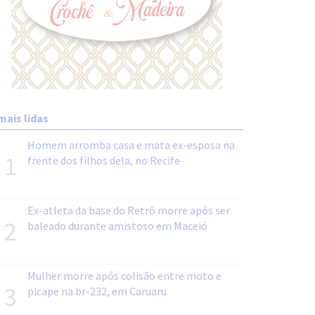
mais lidas
Homem arromba casa e mata ex-esposa na
1
frente dos filhos dela, no Recife
Ex-atleta da base do Retrô morre após ser
2
baleado durante amistoso em Maceió
Mulher morre após colisão entre moto e
3
picape na br-232, em Caruaru