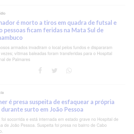
dio
nador é morto a tiros em quadra de futsal e
o pessoas ficam feridas na Mata Sul de
nambuco
nosos armados invadiram o local pelos fundos e dispararam
 vezes; vítimas baleadas foram transferidas para o Hospital
nal de Palmares
cia
er é presa suspeita de esfaquear a própria
 durante surto em João Pessoa
 foi socorrida e está internada em estado grave no Hospital de
a de João Pessoa. Suspeita foi presa no bairro de Cabo
o.