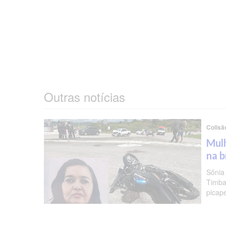
Outras notícias
Colisã
Mulh
na b
Sônia
Timba
picap