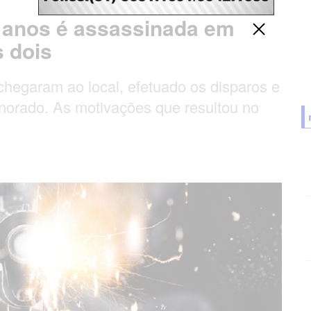
s anos é assassinada em
 dois
chegaram ao local, efetuado os disparos e
gnorado. As motivações que resultou no