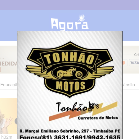
Educação
Esporte
Cultura
Polícia
Economia
Trânsito
11h32m