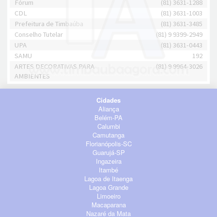
Fórum
(81) 3631-1288
CDL
(81) 3631-1003
Prefeitura de Timbaúba
(81) 3631-3485
Conselho Tutelar
(81) 9 9399-2949
UPA
(81) 3631-0443
SAMU
192
ARTES DECORATIVAS PARA
(81) 9 9964-3026
AMBIENTES
Cidades
Aliança
Belém-PA
Calumbi
Camutanga
Florianópolis-SC
Guarujá-SP
Ingazeira
Itambé
Lagoa de Itaenga
Lagoa Grande
Limoeiro
Macaparana
Nazaré da Mata