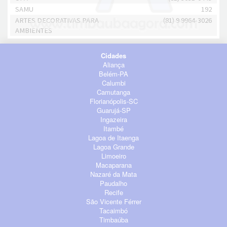
SAMU
192
ARTES DECORATIVAS PARA
(81) 9 9964-3026
AMBIENTES
Cidades
Aliança
Belém-PA
Calumbi
Camutanga
Florianópolis-SC
Guarujá-SP
Ingazeira
Itambé
Lagoa de Itaenga
Lagoa Grande
Limoeiro
Macaparana
Nazaré da Mata
Paudalho
Recife
São Vicente Férrer
Tacaimbó
Timbaúba