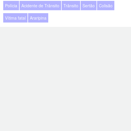
Polícia
Acidente de Trânsito
Trânsito
Sertão
Colisão
Vítima fatal
Araripina