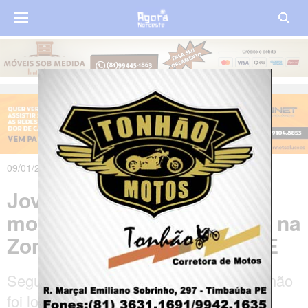
09/01/2020 às 12h29m
Jovem que pilotava moto
morre após bater em trator na
Zona Rural de Araripina, PE
Segundo a polícia, o condutor do trator não
foi localizado ou identificado.