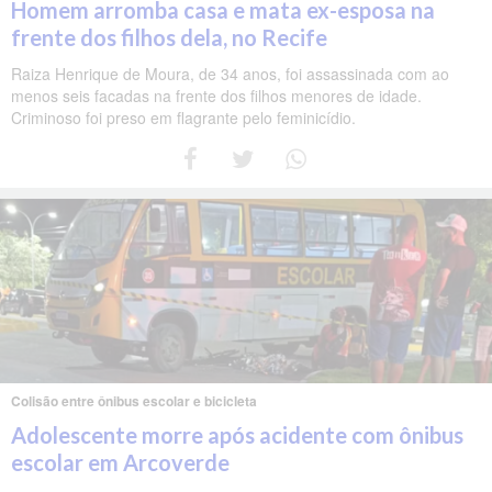
Homem arromba casa e mata ex-esposa na
frente dos filhos dela, no Recife
Raiza Henrique de Moura, de 34 anos, foi assassinada com ao
menos seis facadas na frente dos filhos menores de idade.
Criminoso foi preso em flagrante pelo feminicídio.
Colisão entre ônibus escolar e bicicleta
Adolescente morre após acidente com ônibus
escolar em Arcoverde