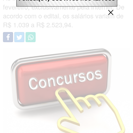
fevereiro, exclusivamente pela internet. De
acordo com o edital, os salários variam de
R$ 1.039 a R$ 2.523,94.