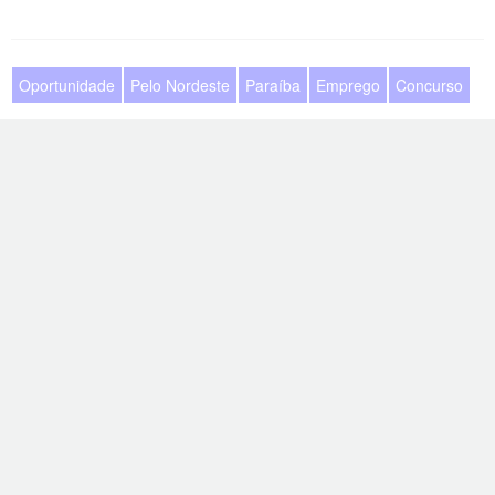
Oportunidade
Pelo Nordeste
Paraíba
Emprego
Concurso