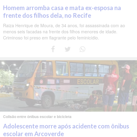
Homem arromba casa e mata ex-esposa na
frente dos filhos dela, no Recife
Raiza Henrique de Moura, de 34 anos, foi assassinada com ao
menos seis facadas na frente dos filhos menores de idade.
Criminoso foi preso em flagrante pelo feminicídio.
Colisão entre ônibus escolar e bicicleta
Adolescente morre após acidente com ônibus
escolar em Arcoverde