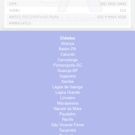
UPA
(81) 3631-0443
SAMU
192
ARTES DECORATIVAS PARA
(81) 9 9964-3026
AMBIENTES
Cidades
Aliança
Belém-PA
Calumbi
Camutanga
Florianópolis-SC
Guarujá-SP
Ingazeira
Itambé
Lagoa de Itaenga
Lagoa Grande
Limoeiro
Macaparana
Nazaré da Mata
Paudalho
Recife
São Vicente Férrer
Tacaimbó