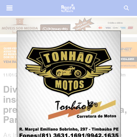
11/01/2020 às 09h00m - Atualizado em 11/01/2020 às 09h39m
Divulgado edital e abertas
inscrições no concurso da
prefeitura de Pedra Lavrada,
Paraíba
As inscrições devem ser feitas até 10 de