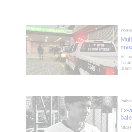
Violên
Mulh
mãe
Vítima
Traum
Branc
Polícia
Ex-a
bal
Micael