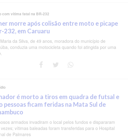
o com vítima fatal na BR-232
er morre após colisão entre moto e picape
r-232, em Caruaru
 Maria da Silva, de 49 anos, moradora do município de
úba, conduzia uma motocicleta quando foi atingida por uma
e.
dio
nador é morto a tiros em quadra de futsal e
o pessoas ficam feridas na Mata Sul de
nambuco
nosos armados invadiram o local pelos fundos e dispararam
 vezes; vítimas baleadas foram transferidas para o Hospital
nal de Palmares