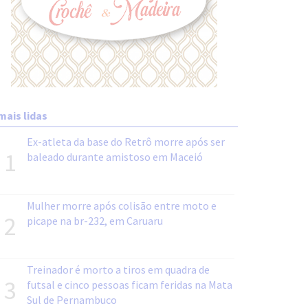
mais lidas
Ex-atleta da base do Retrô morre após ser
1
baleado durante amistoso em Maceió
Mulher morre após colisão entre moto e
2
picape na br-232, em Caruaru
Treinador é morto a tiros em quadra de
3
futsal e cinco pessoas ficam feridas na Mata
Sul de Pernambuco