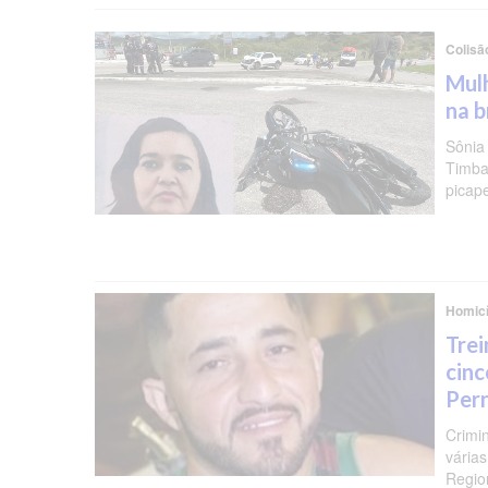
Colisã
Mulh
na b
Sônia
Timba
picap
Homicí
Trei
cinc
Per
Crimi
várias
Regio