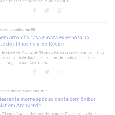
osa disputada no bairro do Pontal da Barra
cia contra mulher em PE
em arromba casa e mata ex-esposa na
te dos filhos dela, no Recife
 Henrique de Moura, de 34 anos, foi assassinada com ao menos
acadas na frente dos filhos menores de idade. Criminoso foi
em flagrante pelo feminicídio.
o entre ônibus escolar e bicicleta
lescente morre após acidente com ônibus
olar em Arcoverde
s Eduardo Oliveira de Lima, de 15 anos. Ele era aluno do 1° ano