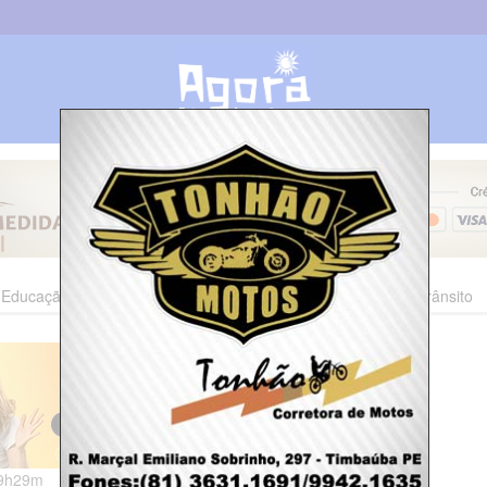
Educação
Esporte
Cultura
Polícia
Economia
Trânsito
19h29m