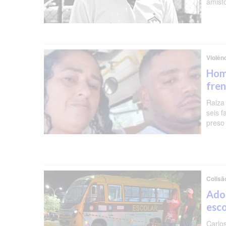
amist
Violên
Hom
fren
Raiza
seis f
preso 
Colisã
Ado
esc
Carlo