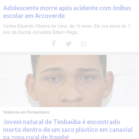
Adolescente morre após acidente com ônibus
escolar em Arcoverde
Carlos Eduardo Oliveira de Lima, de 15 anos. Ele era aluno do 1°
ano da Escola Jornalista Edson Régis.
Violência em Pernambuco
Jovem natural de Timbaúba é encontrado
morto dentro de um saco plástico em canavial
na zona rural de Itambé