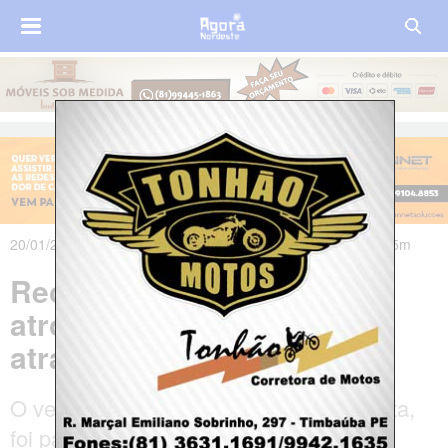
20/01/2020 às 20h06m - Atualizado em 21/01/2020 às 01h05m
Recife: Homem morre
atropelado enquanto
atravessava BR-101
O veículo, que seguia no sentido Paulista,
foi parar no canteiro central