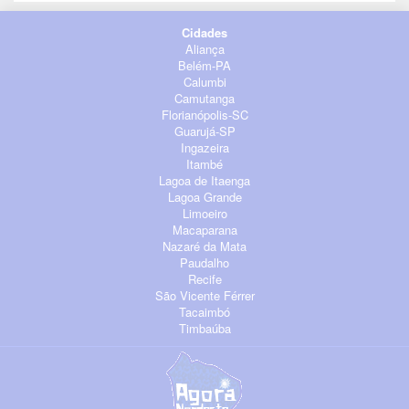
Cidades
Aliança
Belém-PA
Calumbi
Camutanga
Florianópolis-SC
Guarujá-SP
Ingazeira
Itambé
Lagoa de Itaenga
Lagoa Grande
Limoeiro
Macaparana
Nazaré da Mata
Paudalho
Recife
São Vicente Férrer
Tacaimbó
Timbaúba