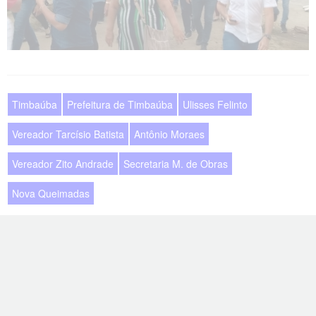
Timbaúba
Prefeitura de Timbaúba
Ulisses Felinto
Vereador Tarcísio Batista
Antônio Moraes
Vereador Zito Andrade
Secretaria M. de Obras
Nova Queimadas