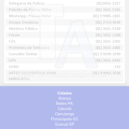
Delegacia de Polícia
(81)3631-5237
Pelotão de Polícia Militar
(81) 3631-5241
WhatsApp, Polícia Militar
(81) 9 9985-1855
Disque Denúncia
(81) 3719-4545
Minitério Público
(81) 3631-5248
Fórum
(81) 3631-1288
CDL
(81) 3631-1003
Prefeitura de Timbaúba
(81) 3631-3485
Conselho Tutelar
(81) 9 9399-2949
UPA
(81) 3631-0443
SAMU
192
ARTES DECORATIVAS PARA
(81) 9 9964-3026
AMBIENTES
Cidades
Aliança
Belém-PA
Calumbi
Camutanga
Florianópolis-SC
Guarujá-SP