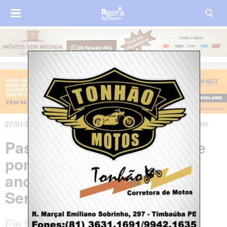
27/01/2020 às 21h51m - Atualizado em 27/01/2020 às 21h55m
Pastor é preso em flagrante
por estuprar menina de 12
anos dentro de igreja no
Sertão de Alagoas
Ele foi flagrado dentro do templo com a