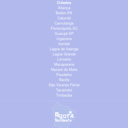
Cidades
Aliança
Belém-PA
Calumbi
Camutanga
Florianópolis-SC
Guarujá-SP
Ingazeira
Itambé
Lagoa de Itaenga
Lagoa Grande
Limoeiro
Macaparana
Nazaré da Mata
Paudalho
Recife
São Vicente Férrer
Tacaimbó
Timbaúba