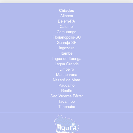
Cidades
Aliança
Belém-PA
Calumbi
Camutanga
Florianópolis-SC
Guarujá-SP
Ingazeira
Itambé
Lagoa de Itaenga
Lagoa Grande
Limoeiro
Macaparana
Nazaré da Mata
Paudalho
Recife
São Vicente Férrer
Tacaimbó
Timbaúba