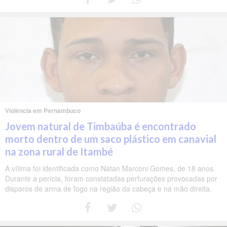
Violência em Pernambuco
Jovem natural de Timbaúba é encontrado
morto dentro de um saco plástico em canavial
na zona rural de Itambé
A vítima foi identificada como Natan Marconi Gomes, de 18 anos.
Durante a perícia, foram constatadas perfurações provocadas por
disparos de arma de fogo na região da cabeça e na mão direita.