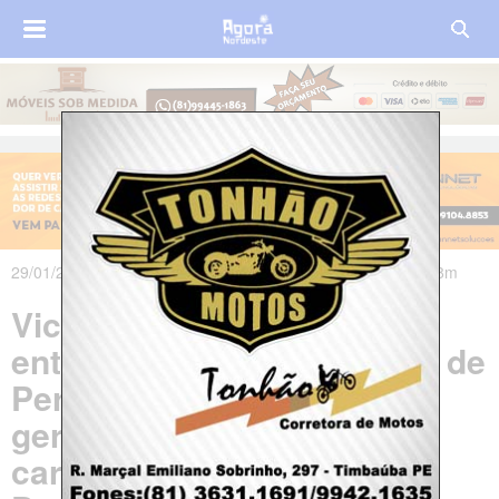
29/01/2020 às 09h55m - Atualizado em 29/01/2020 às 12h08m
Vicência e Aliança estão
entre os quatro municípios de
Pernambuco que mais
geraram emprego com
carteira assinada em 2019;