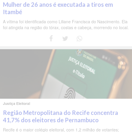
Mulher de 26 anos é executada a tiros em
Itambé
A vítima foi identificada como Liliane Francisca do Nascimento. Ela
foi atingida na região do tórax, costas e cabeça, morrendo no local.
Justiça Eleitoral
Região Metropolitana do Recife concentra
41,7% dos eleitores de Pernambuco
Recife é o maior colégio eleitoral, com 1,2 milhão de votantes;