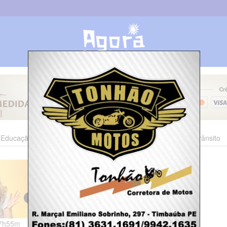
Educação
Esporte
Cultura
Polícia
Economia
Trânsito
07h55m