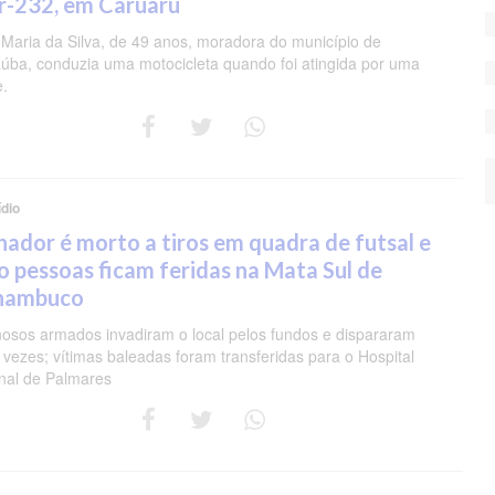
r-232, em Caruaru
 Maria da Silva, de 49 anos, moradora do município de
úba, conduzia uma motocicleta quando foi atingida por uma
e.
dio
nador é morto a tiros em quadra de futsal e
o pessoas ficam feridas na Mata Sul de
nambuco
nosos armados invadiram o local pelos fundos e dispararam
 vezes; vítimas baleadas foram transferidas para o Hospital
nal de Palmares