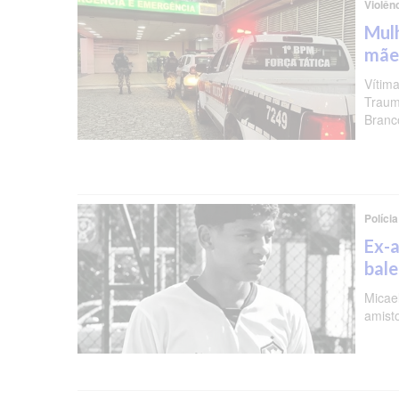
Violên
Mulh
mãe
Vítima
Traum
Branc
Polícia
Ex-a
bal
Micael
amist