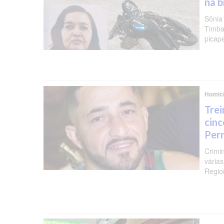
na b
Sônia
Timba
picap
Homicí
Trei
cinc
Per
Crimi
várias
Regio