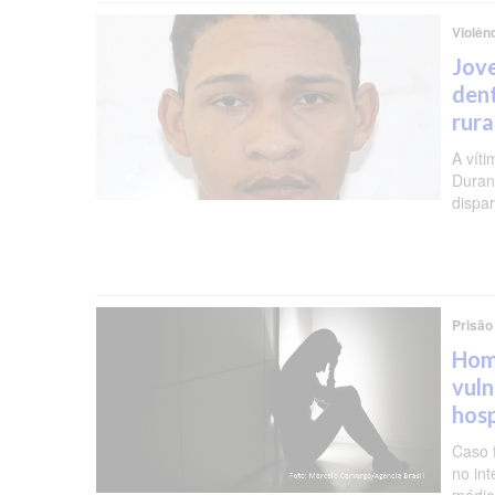
Violên
Jov
dent
rura
A vít
Duran
dispa
Prisão
Home
vuln
hosp
Caso 
no in