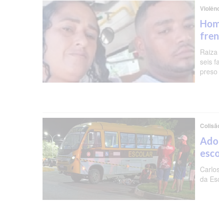
Violên
Hom
fren
Raiza
seis f
preso 
Colisã
Ado
esc
Carlo
da Es