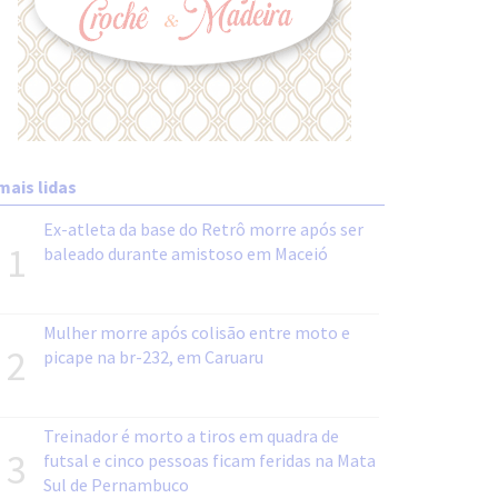
mais lidas
Ex-atleta da base do Retrô morre após ser
1
baleado durante amistoso em Maceió
Mulher morre após colisão entre moto e
2
picape na br-232, em Caruaru
Treinador é morto a tiros em quadra de
3
futsal e cinco pessoas ficam feridas na Mata
Sul de Pernambuco