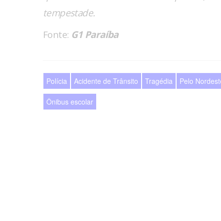
tempestade.
Fonte:
G1 Paraíba
Polícia
Acidente de Trânsito
Tragédia
Pelo Nordest
Ônibus escolar