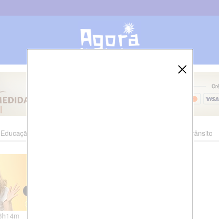
Educação
Esporte
Cultura
Polícia
Economia
Trânsito
13h14m