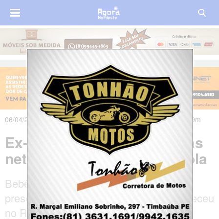
06/04/2025 às 06h45m - Atualizado em 09/04/2025 às 17h29m
Ex-PM é morto na frente das
netas ao buscá-las na escola
Bebê estava entre as crianças que
presenciaram assassinato. Crime aconteceu
no Recife.