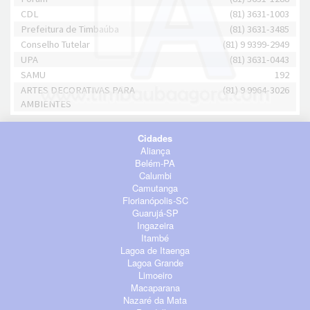
CDL
(81) 3631-1003
Prefeitura de Timbaúba
(81) 3631-3485
Conselho Tutelar
(81) 9 9399-2949
UPA
(81) 3631-0443
SAMU
192
ARTES DECORATIVAS PARA
(81) 9 9964-3026
AMBIENTES
Cidades
Aliança
Belém-PA
Calumbi
Camutanga
Florianópolis-SC
Guarujá-SP
Ingazeira
Itambé
Lagoa de Itaenga
Lagoa Grande
Limoeiro
Macaparana
Nazaré da Mata