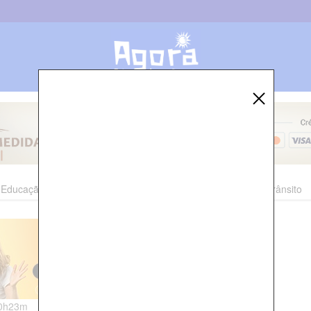
Educação
Esporte
Cultura
Polícia
Economia
Trânsito
10h23m