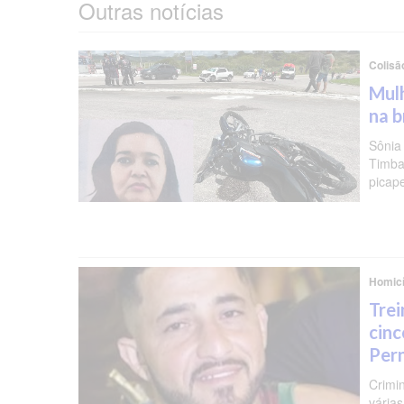
Outras notícias
Colisã
Mulh
na b
Sônia
Timba
picap
Homicí
Trei
cinc
Per
Crimi
várias