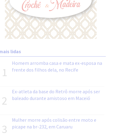
mais lidas
Homem arromba casa e mata ex-esposa na
1
frente dos filhos dela, no Recife
Ex-atleta da base do Retrô morre após ser
2
baleado durante amistoso em Maceió
Mulher morre após colisão entre moto e
3
picape na br-232, em Caruaru