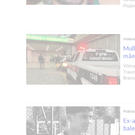
Regio
Violên
Mulh
mãe
Vítima
Traum
Branc
Polícia
Ex-a
bal