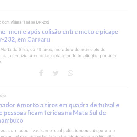
o com vítima fatal na BR-232
er morre após colisão entre moto e picape
r-232, em Caruaru
 Maria da Silva, de 49 anos, moradora do município de
úba, conduzia uma motocicleta quando foi atingida por uma
e.
dio
nador é morto a tiros em quadra de futsal e
o pessoas ficam feridas na Mata Sul de
nambuco
nosos armados invadiram o local pelos fundos e dispararam
 vezes; vítimas baleadas foram transferidas para o Hospital