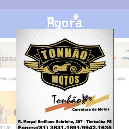
Educação
Esporte
Cultura
Polícia
Economia
Trânsito
19h13m