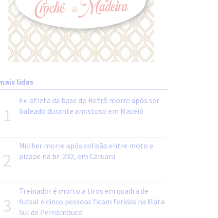
mais lidas
Ex-atleta da base do Retrô morre após ser
1
baleado durante amistoso em Maceió
Mulher morre após colisão entre moto e
2
picape na br-232, em Caruaru
Treinador é morto a tiros em quadra de
3
futsal e cinco pessoas ficam feridas na Mata
Sul de Pernambuco