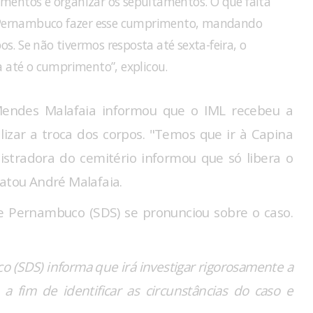
cumentos e organizar os sepultamentos. O que falta
e Pernambuco fazer esse cumprimento, mandando
os. Se não tivermos resposta até sexta-feira, o
 até o cumprimento”, explicou.
a Mendes Malafaia informou que o IML recebeu a
lizar a troca dos corpos. "Temos que ir à Capina
stradora do cemitério informou que só libera o
latou André Malafaia.
de Pernambuco (SDS) se pronunciou sobre o caso.
o (SDS) informa que irá investigar rigorosamente a
 a fim de identificar as circunstâncias do caso e