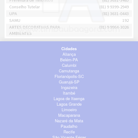
Prefeitura de Timbaúba
(81) 3631-3485
Conselho Tutelar
(81) 9 9399-2949
UPA
(81) 3631-0443
SAMU
192
ARTES DECORATIVAS PARA
(81) 9 9964-3026
AMBIENTES
Cidades
Aliança
Belém-PA
Calumbi
Camutanga
Florianópolis-SC
Guarujá-SP
Ingazeira
Itambé
Lagoa de Itaenga
Lagoa Grande
Limoeiro
Macaparana
Nazaré da Mata
Paudalho
Recife
São Vicente Férrer