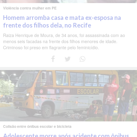
Violência contra mulher em PE
Homem arromba casa e mata ex-esposa na
frente dos filhos dela, no Recife
Raiza Henrique de Moura, de 34 anos, foi assassinada com ao
menos seis facadas na frente dos filhos menores de idade.
Criminoso foi preso em flagrante pelo feminicídio.
Colisão entre ônibus escolar e bicicleta
Adolescente morre após acidente com ônibus