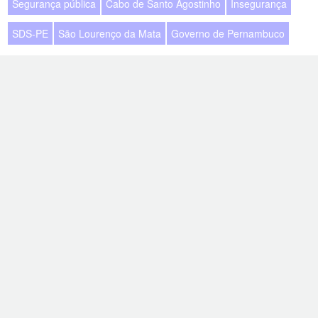
Segurança pública
Cabo de Santo Agostinho
Insegurança
SDS-PE
São Lourenço da Mata
Governo de Pernambuco