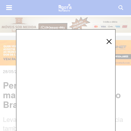
28/05/2026 às 08h00m
Pernambuco tem terceira
maior taxa de homicídios do
Brasil
Levantamento feito pelo Atlas da Violência
também mostra Pernambuco acima da